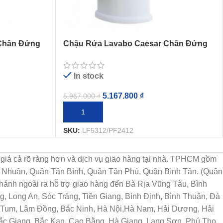
Chân Đứng
Chậu Rửa Lavabo Caesar Chân Đứng
LF5312/PF2412
In stock
5.167.800
₫
5.967.000
₫
THÊM VÀO GIỎ HÀNG
SKU:
LF5312/PF2412
họn, giá cả rõ ràng hơn và dịch vụ giao hàng tại nhà. TPHCM gồm
ú Nhuận, Quận Tân Bình, Quận Tân Phú, Quận Bình Tân. (Quận
ánh ngoài ra hỗ trợ giao hàng đến Bà Rịa Vũng Tàu, Bình
, Long An, Sóc Trăng, Tiền Giang, Bình Định, Bình Thuận, Đà
n Tum, Lâm Đồng, Bắc Ninh, Hà Nội,Hà Nam, Hải Dương, Hải
Bắc Giang, Bắc Kạn, Cao Bằng, Hà Giang, Lạng Sơn, Phú Thọ,