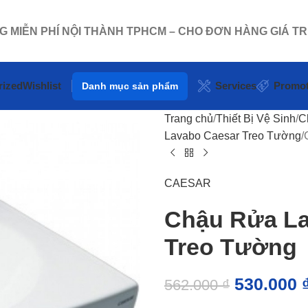
NG MIỄN PHÍ NỘI THÀNH TPHCM – CHO ĐƠN HÀNG GIÁ TR
rized
Wishlist
Services
Promot
Danh mục sản phẩm
Trang chủ
Thiết Bị Vệ Sinh
C
Lavabo Caesar Treo Tường
CAESAR
Chậu Rửa L
Treo Tường
530.000
562.000
₫