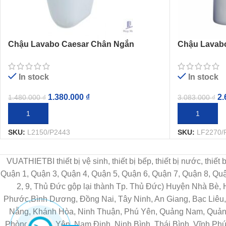
Chậu Lavabo Caesar Chân Ngắn
Chậu Lavab
L2150/P2443
Chân Ngắn 
In stock
In stock
1.380.000
₫
2.
1.480.000
₫
3.083.000
₫
THÊM VÀO GIỎ HÀNG
THÊM VÀO G
SKU:
L2150/P2443
SKU:
LF2270/
VUATHIETBI thiết bị vệ sinh, thiết bị bếp, thiết bị nước, thiế
Quận 1, Quận 3, Quận 4, Quận 5, Quận 6, Quận 7, Quận 8, Q
2, 9, Thủ Đức gộp lại thành Tp. Thủ Đức) Huyện Nhà Bè,
Phước,Bình Dương, Đồng Nai, Tây Ninh, An Giang, Bạc Liêu, 
Nẵng, Khánh Hòa, Ninh Thuận, Phú Yên, Quảng Nam, Quảng 
Phòng, Hưng Yên, Nam Định, Ninh Bình, Thái Bình, Vĩnh Phú