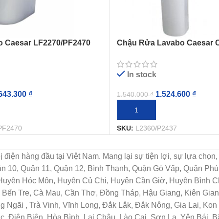
o Caesar LF2270/PF2470
Chậu Rửa Lavabo Caesar 
Treo Tường
L2360/P2437
In stock
643.300
₫
1.524.600
₫
1.540.000
₫
IỎ HÀNG
THÊM VÀO GIỎ HÀNG
PF2470
SKU:
L2360/P2437
t bị điện hàng đầu tại Việt Nam. Mang lại sự tiện lợi, sự lựa c
uận 10, Quận 11, Quận 12, Bình Thạnh, Quận Gò Vấp, Quận Ph
 Huyện Hóc Môn, Huyện Củ Chi, Huyện Cần Giờ, Huyện Bình Ch
Bến Tre, Cà Mau, Cần Thơ, Đồng Tháp, Hậu Giang, Kiên Giang
Ngãi , Trà Vinh, Vĩnh Long, Đắk Lắk, Đắk Nông, Gia Lai, Ko
c, Điện Biên, Hòa Bình, Lai Châu, Lào Cai, Sơn La, Yên Bái, 