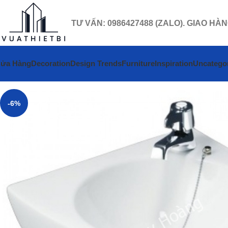
TƯ VẤN: 0986427488 (ZALO). GIAO HÀ
ửa Hàng
Decoration
Design Trends
Furniture
Inspiration
Uncatego
-6%