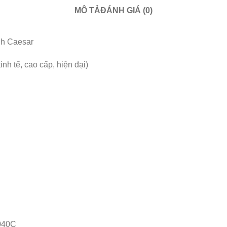
MÔ TẢ
ĐÁNH GIÁ (0)
inh Caesar
nh tế, cao cấp, hiện đại)
B040C