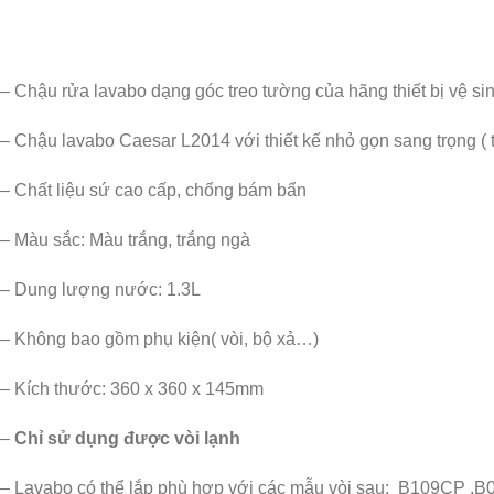
–
Chậu rửa lavabo
dạng góc treo tường của hãng thiết bị vệ s
– Chậu lavabo Caesar L2014 với thiết kế nhỏ gọn sang trọng ( ti
– Chất liệu sứ cao cấp, chống bám bẩn
– Màu sắc: Màu trắng, trắng ngà
– Dung lượng nước: 1.3L
– Không bao gồm phụ kiện( vòi, bộ xả…)
– Kích thước: 360 x 360 x 145mm
–
Chỉ sử dụng được vòi lạnh
– Lavabo có thể lắp phù hợp với các mẫu vòi sau: B109CP ,