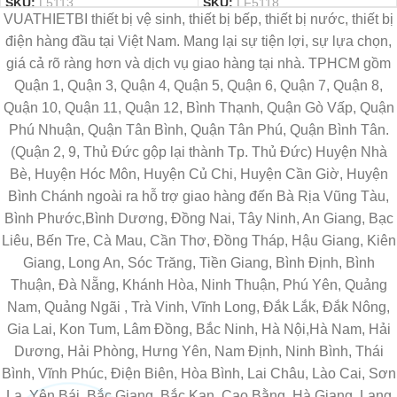
SKU:
L5113
SKU:
LF5118
VUATHIETBI thiết bị vệ sinh, thiết bị bếp, thiết bị nước, thiết bị
điện hàng đầu tại Việt Nam. Mang lại sự tiện lợi, sự lựa chọn,
giá cả rõ ràng hơn và dịch vụ giao hàng tại nhà. TPHCM gồm
Quận 1, Quận 3, Quận 4, Quận 5, Quận 6, Quận 7, Quận 8,
Quận 10, Quận 11, Quận 12, Bình Thạnh, Quận Gò Vấp, Quận
Phú Nhuận, Quận Tân Bình, Quận Tân Phú, Quận Bình Tân.
(Quận 2, 9, Thủ Đức gộp lại thành Tp. Thủ Đức) Huyện Nhà
Bè, Huyện Hóc Môn, Huyện Củ Chi, Huyện Cần Giờ, Huyện
Bình Chánh ngoài ra hỗ trợ giao hàng đến Bà Rịa Vũng Tàu,
Bình Phước,Bình Dương, Đồng Nai, Tây Ninh, An Giang, Bạc
Liêu, Bến Tre, Cà Mau, Cần Thơ, Đồng Tháp, Hậu Giang, Kiên
Giang, Long An, Sóc Trăng, Tiền Giang, Bình Định, Bình
Thuận, Đà Nẵng, Khánh Hòa, Ninh Thuận, Phú Yên, Quảng
Nam, Quảng Ngãi , Trà Vinh, Vĩnh Long, Đắk Lắk, Đắk Nông,
Gia Lai, Kon Tum, Lâm Đồng, Bắc Ninh, Hà Nội,Hà Nam, Hải
Dương, Hải Phòng, Hưng Yên, Nam Định, Ninh Bình, Thái
Bình, Vĩnh Phúc, Điện Biên, Hòa Bình, Lai Châu, Lào Cai, Sơn
La, Yên Bái, Bắc Giang, Bắc Kạn, Cao Bằng, Hà Giang, Lạng