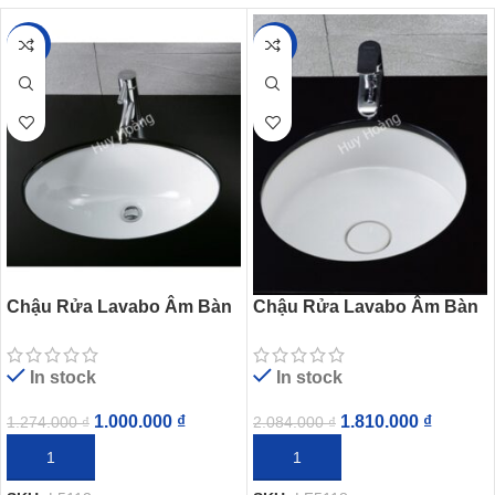
-22%
-13%
Chậu Rửa Lavabo Âm Bàn
Chậu Rửa Lavabo Âm Bàn
CAESAR L5113 Oval
CAESAR LF5118 Tròn
In stock
In stock
1.000.000
₫
1.810.000
₫
1.274.000
₫
2.084.000
₫
THÊM VÀO GIỎ HÀNG
THÊM VÀO GIỎ HÀNG