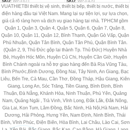
SKU:
WP-F611
SKU:
WP-F420
VUATHIETBI thiết bị vệ sinh, thiết bị bếp, thiết bị nước, thiết bị
điện hàng đầu tại Việt Nam. Mang lại sự tiện lợi, sự lựa chọn,
giá cả rõ ràng hơn và dịch vụ giao hàng tại nhà. TPHCM gồm
Quận 1, Quận 3, Quận 4, Quận 5, Quận 6, Quận 7, Quận 8,
Quận 10, Quận 11, Quận 12, Bình Thạnh, Quận Gò Vấp, Quận
Phú Nhuận, Quận Tân Bình, Quận Tân Phú, Quận Bình Tân.
(Quận 2, 9, Thủ Đức gộp lại thành Tp. Thủ Đức) Huyện Nhà
Bè, Huyện Hóc Môn, Huyện Củ Chi, Huyện Cần Giờ, Huyện
Bình Chánh ngoài ra hỗ trợ giao hàng đến Bà Rịa Vũng Tàu,
Bình Phước,Bình Dương, Đồng Nai, Tây Ninh, An Giang, Bạc
Liêu, Bến Tre, Cà Mau, Cần Thơ, Đồng Tháp, Hậu Giang, Kiên
Giang, Long An, Sóc Trăng, Tiền Giang, Bình Định, Bình
Thuận, Đà Nẵng, Khánh Hòa, Ninh Thuận, Phú Yên, Quảng
Nam, Quảng Ngãi , Trà Vinh, Vĩnh Long, Đắk Lắk, Đắk Nông,
Gia Lai, Kon Tum, Lâm Đồng, Bắc Ninh, Hà Nội,Hà Nam, Hải
Dương, Hải Phòng, Hưng Yên, Nam Định, Ninh Bình, Thái
Bình, Vĩnh Phúc, Điện Biên, Hòa Bình, Lai Châu, Lào Cai, Sơn
La, Yên Bái, Bắc Giang, Bắc Kạn, Cao Bằng, Hà Giang, Lạng