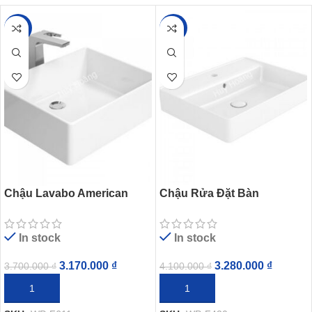
-14%
-20%
Chậu Lavabo American
Chậu Rửa Đặt Bàn
Standard Square WP-F611
American Standard WP-
(WPF611) Đặt Bàn
F420 (WPF420) Acacia E
In stock
In stock
Supasleek
3.170.000
₫
3.280.000
₫
3.700.000
₫
4.100.000
₫
THÊM VÀO GIỎ HÀNG
THÊM VÀO GIỎ HÀNG