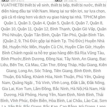
SKU:
WP-F611
SKU:
VF-0476
VUATHIETBI thiết bị vệ sinh, thiết bị bếp, thiết bị nước, thiết bị
điện hàng đầu tại Việt Nam. Mang lại sự tiện lợi, sự lựa chọn,
giá cả rõ ràng hơn và dịch vụ giao hàng tại nhà. TPHCM gồm
Quận 1, Quận 3, Quận 4, Quận 5, Quận 6, Quận 7, Quận 8,
Quận 10, Quận 11, Quận 12, Bình Thạnh, Quận Gò Vấp, Quận
Phú Nhuận, Quận Tân Bình, Quận Tân Phú, Quận Bình Tân.
(Quận 2, 9, Thủ Đức gộp lại thành Tp. Thủ Đức) Huyện Nhà
Bè, Huyện Hóc Môn, Huyện Củ Chi, Huyện Cần Giờ, Huyện
Bình Chánh ngoài ra hỗ trợ giao hàng đến Bà Rịa Vũng Tàu,
Bình Phước,Bình Dương, Đồng Nai, Tây Ninh, An Giang, Bạc
Liêu, Bến Tre, Cà Mau, Cần Thơ, Đồng Tháp, Hậu Giang, Kiên
Giang, Long An, Sóc Trăng, Tiền Giang, Bình Định, Bình
Thuận, Đà Nẵng, Khánh Hòa, Ninh Thuận, Phú Yên, Quảng
Nam, Quảng Ngãi , Trà Vinh, Vĩnh Long, Đắk Lắk, Đắk Nông,
Gia Lai, Kon Tum, Lâm Đồng, Bắc Ninh, Hà Nội,Hà Nam, Hải
Dương, Hải Phòng, Hưng Yên, Nam Định, Ninh Bình, Thái
Bình, Vĩnh Phúc, Điện Biên, Hòa Bình, Lai Châu, Lào Cai, Sơn
La, Yên Bái, Bắc Giang, Bắc Kạn, Cao Bằng, Hà Giang, Lạng