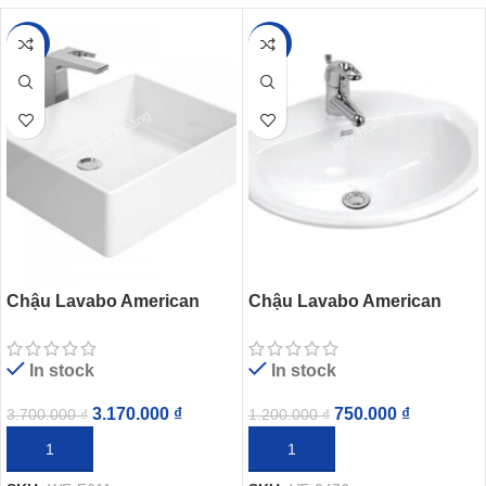
-14%
-38%
Chậu Lavabo American
Chậu Lavabo American
Standard Square WP-F611
Standard VF-0476 (VF0476)
(WPF611) Đặt Bàn
Aqualyn Dương Vành
In stock
In stock
3.170.000
₫
750.000
₫
3.700.000
₫
1.200.000
₫
THÊM VÀO GIỎ HÀNG
THÊM VÀO GIỎ HÀNG