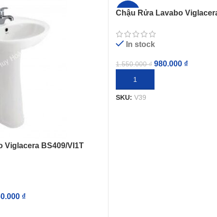
Chậu Rửa Lavabo Viglacer
-37%
Treo
In stock
980.000
₫
1.550.000
₫
THÊM VÀO GIỎ HÀNG
SKU:
V39
 Viglacera BS409/VI1T
60.000
₫
IỎ HÀNG