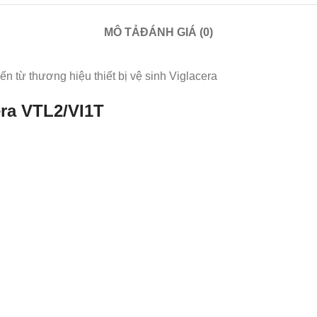
MÔ TẢ
ĐÁNH GIÁ (0)
 từ thương hiệu thiết bị vệ sinh Viglacera
era VTL2/VI1T