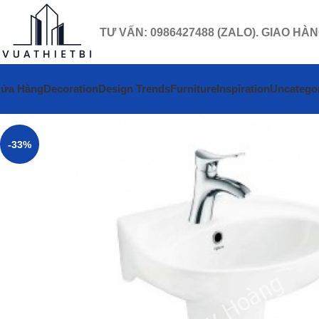
TƯ VẤN: 0986427488 (ZALO). GIAO HÀ
ửa Hàng
Decoration
Design Trends
Furniture
Inspiration
Uncatego
-33%