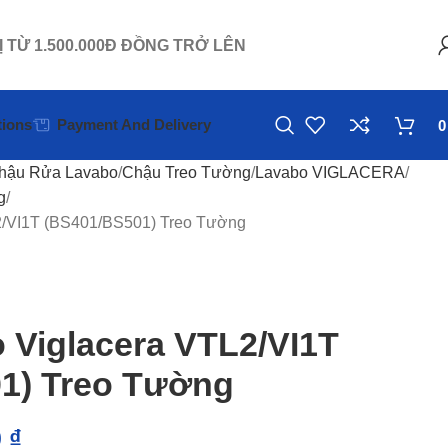
Ị TỪ 1.500.000Đ ĐỒNG TRỞ LÊN
ions
Payment And Delivery
hậu Rửa Lavabo
Chậu Treo Tường
Lavabo VIGLACERA
g
2/VI1T (BS401/BS501) Treo Tường
 Viglacera VTL2/VI1T
1) Treo Tường
0
₫