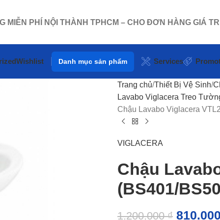
NG MIỄN PHÍ NỘI THÀNH TPHCM – CHO ĐƠN HÀNG GIÁ TR
rized
Wishlist
Services
Promot
Danh mục sản phẩm
Trang chủ
Thiết Bị Vệ Sinh
C
Lavabo Viglacera Treo Tườn
Chậu Lavabo Viglacera VTL
VIGLACERA
Chậu Lavabo
(BS401/BS50
810.00
1.200.000
₫