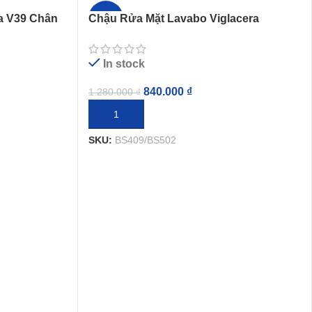
a V39 Chân
Chậu Rửa Mặt Lavabo Viglacera
-34%
BS409/BS502 Treo Tường
In stock
840.000
₫
1.280.000
₫
THÊM VÀO GIỎ HÀNG
SKU:
BS409/BS502