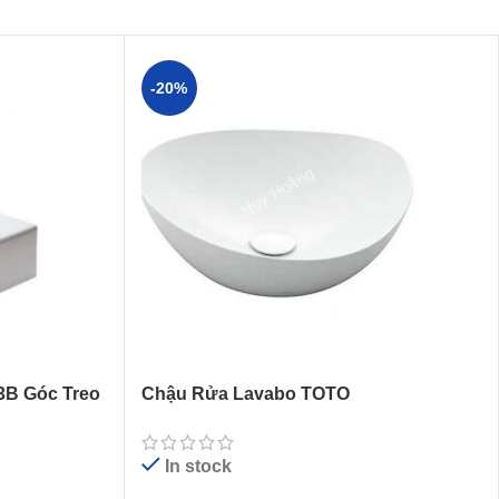
-20%
B Góc Treo
Chậu Rửa Lavabo TOTO
LT4704G19#XW (LT4704G17) Đặt Bàn
In stock