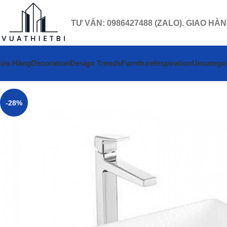
TƯ VẤN: 0986427488 (ZALO). GIAO HÀ
ửa Hàng
Decoration
Design Trends
Furniture
Inspiration
Uncatego
-28%