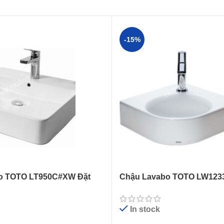
-15%
o TOTO LT950C#XW Đặt
Chậu Lavabo TOTO LW1233
Tường
In stock