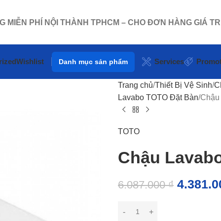
NG MIỄN PHÍ NỘI THÀNH TPHCM – CHO ĐƠN HÀNG GIÁ TR
rized
Wishlist
Services
Promot
Danh mục sản phẩm
Trang chủ
Thiết Bị Vệ Sinh
C
Lavabo TOTO Đặt Bàn
Chậu
TOTO
Chậu Lavab
4.381.
6.087.000
₫