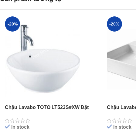
-20%
-20%
Chậu Lavabo TOTO LT523S#XW Đặt
Chậu Lavab
Bàn Hình Tròn
Bàn
In stock
In stock