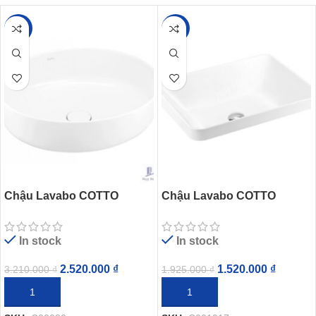
-21%
-21%
Chậu Lavabo COTTO
Chậu Lavabo COTTO
C00080 Đặt Bàn Oval
C001017 Đặt Bàn Simply
Modish
In stock
In stock
2.520.000
₫
1.520.000
₫
3.210.000
₫
1.925.000
₫
THÊM VÀO GIỎ HÀNG
THÊM VÀO GIỎ HÀNG