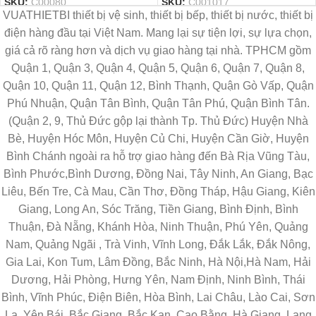
SKU:
C00080
SKU:
C001017
VUATHIETBI thiết bị vệ sinh, thiết bị bếp, thiết bị nước, thiết bị
điện hàng đầu tại Việt Nam. Mang lại sự tiện lợi, sự lựa chọn,
giá cả rõ ràng hơn và dịch vụ giao hàng tại nhà. TPHCM gồm
Quận 1, Quận 3, Quận 4, Quận 5, Quận 6, Quận 7, Quận 8,
Quận 10, Quận 11, Quận 12, Bình Thạnh, Quận Gò Vấp, Quận
Phú Nhuận, Quận Tân Bình, Quận Tân Phú, Quận Bình Tân.
(Quận 2, 9, Thủ Đức gộp lại thành Tp. Thủ Đức) Huyện Nhà
Bè, Huyện Hóc Môn, Huyện Củ Chi, Huyện Cần Giờ, Huyện
Bình Chánh ngoài ra hỗ trợ giao hàng đến Bà Rịa Vũng Tàu,
Bình Phước,Bình Dương, Đồng Nai, Tây Ninh, An Giang, Bạc
Liêu, Bến Tre, Cà Mau, Cần Thơ, Đồng Tháp, Hậu Giang, Kiên
Giang, Long An, Sóc Trăng, Tiền Giang, Bình Định, Bình
Thuận, Đà Nẵng, Khánh Hòa, Ninh Thuận, Phú Yên, Quảng
Nam, Quảng Ngãi , Trà Vinh, Vĩnh Long, Đắk Lắk, Đắk Nông,
Gia Lai, Kon Tum, Lâm Đồng, Bắc Ninh, Hà Nội,Hà Nam, Hải
Dương, Hải Phòng, Hưng Yên, Nam Định, Ninh Bình, Thái
Bình, Vĩnh Phúc, Điện Biên, Hòa Bình, Lai Châu, Lào Cai, Sơn
La, Yên Bái, Bắc Giang, Bắc Kạn, Cao Bằng, Hà Giang, Lạng