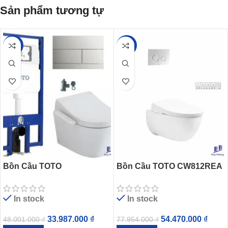
Sản phẩm tương tự
-29%
-30%
Bồn Cầu TOTO
Bồn Cầu TOTO CW812REA
CW553C#XW/TCF33370GA
TCF47360GAA WH172AAT
A#NW1/WH172AT/TCA465/
TCA546 MB176G#WH Nắp
In stock
In stock
MB171M#SS Treo Tường
Điện Tử Treo Tường
Giấu Dây
33.987.000
₫
54.470.000
₫
48.001.000
₫
77.954.000
₫