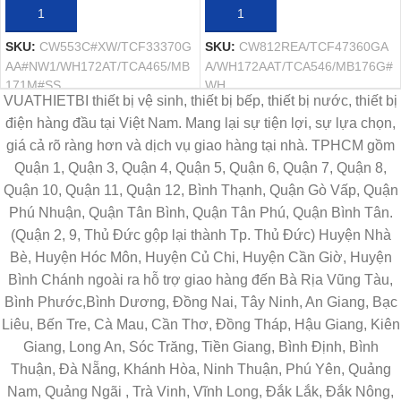
THÊM VÀO GIỎ HÀNG
THÊM VÀO GIỎ HÀNG
SKU:
CW553C#XW/TCF33370G
SKU:
CW812REA/TCF47360GA
AA#NW1/WH172AT/TCA465/MB
A/WH172AAT/TCA546/MB176G#
171M#SS
WH
VUATHIETBI thiết bị vệ sinh, thiết bị bếp, thiết bị nước, thiết bị
điện hàng đầu tại Việt Nam. Mang lại sự tiện lợi, sự lựa chọn,
giá cả rõ ràng hơn và dịch vụ giao hàng tại nhà. TPHCM gồm
Quận 1, Quận 3, Quận 4, Quận 5, Quận 6, Quận 7, Quận 8,
Quận 10, Quận 11, Quận 12, Bình Thạnh, Quận Gò Vấp, Quận
Phú Nhuận, Quận Tân Bình, Quận Tân Phú, Quận Bình Tân.
(Quận 2, 9, Thủ Đức gộp lại thành Tp. Thủ Đức) Huyện Nhà
Bè, Huyện Hóc Môn, Huyện Củ Chi, Huyện Cần Giờ, Huyện
Bình Chánh ngoài ra hỗ trợ giao hàng đến Bà Rịa Vũng Tàu,
Bình Phước,Bình Dương, Đồng Nai, Tây Ninh, An Giang, Bạc
Liêu, Bến Tre, Cà Mau, Cần Thơ, Đồng Tháp, Hậu Giang, Kiên
Giang, Long An, Sóc Trăng, Tiền Giang, Bình Định, Bình
Thuận, Đà Nẵng, Khánh Hòa, Ninh Thuận, Phú Yên, Quảng
Nam, Quảng Ngãi , Trà Vinh, Vĩnh Long, Đắk Lắk, Đắk Nông,