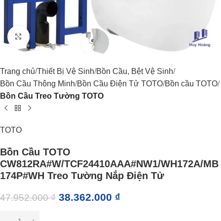
Click to enlarge
Trang chủ
Thiết Bị Vệ Sinh
Bồn Cầu, Bệt Vệ Sinh
Bồn Cầu Thông Minh
Bồn Cầu Điện Tử TOTO
Bồn cầu TOTO
Bồn Cầu Treo Tường TOTO
TOTO
Bồn Cầu TOTO
CW812RA#W/TCF24410AAA#NW1/WH172A/MB
174P#WH Treo Tường Nắp Điện Tử
38.362.000
₫
47.952.000
₫