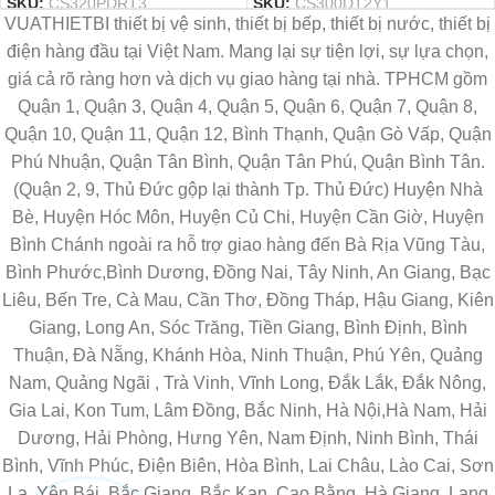
SKU:
CS320PDRT3
SKU:
CS300DT2Y1
VUATHIETBI thiết bị vệ sinh, thiết bị bếp, thiết bị nước, thiết bị
điện hàng đầu tại Việt Nam. Mang lại sự tiện lợi, sự lựa chọn,
giá cả rõ ràng hơn và dịch vụ giao hàng tại nhà. TPHCM gồm
Quận 1, Quận 3, Quận 4, Quận 5, Quận 6, Quận 7, Quận 8,
Quận 10, Quận 11, Quận 12, Bình Thạnh, Quận Gò Vấp, Quận
Phú Nhuận, Quận Tân Bình, Quận Tân Phú, Quận Bình Tân.
(Quận 2, 9, Thủ Đức gộp lại thành Tp. Thủ Đức) Huyện Nhà
Bè, Huyện Hóc Môn, Huyện Củ Chi, Huyện Cần Giờ, Huyện
Bình Chánh ngoài ra hỗ trợ giao hàng đến Bà Rịa Vũng Tàu,
Bình Phước,Bình Dương, Đồng Nai, Tây Ninh, An Giang, Bạc
Liêu, Bến Tre, Cà Mau, Cần Thơ, Đồng Tháp, Hậu Giang, Kiên
Giang, Long An, Sóc Trăng, Tiền Giang, Bình Định, Bình
Thuận, Đà Nẵng, Khánh Hòa, Ninh Thuận, Phú Yên, Quảng
Nam, Quảng Ngãi , Trà Vinh, Vĩnh Long, Đắk Lắk, Đắk Nông,
Gia Lai, Kon Tum, Lâm Đồng, Bắc Ninh, Hà Nội,Hà Nam, Hải
Dương, Hải Phòng, Hưng Yên, Nam Định, Ninh Bình, Thái
Bình, Vĩnh Phúc, Điện Biên, Hòa Bình, Lai Châu, Lào Cai, Sơn
La, Yên Bái, Bắc Giang, Bắc Kạn, Cao Bằng, Hà Giang, Lạng