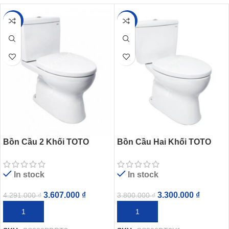
-16%
-13%
Bồn Cầu 2 Khối TOTO
Bồn Cầu Hai Khối TOTO
CS320PDRT3 Nắp
CS300DT2Y1 Nắp TC393VS
TC385VS Thoát Ngang
In stock
In stock
3.607.000
₫
3.300.000
₫
4.291.000
₫
3.800.000
₫
THÊM VÀO GIỎ HÀNG
THÊM VÀO GIỎ HÀNG