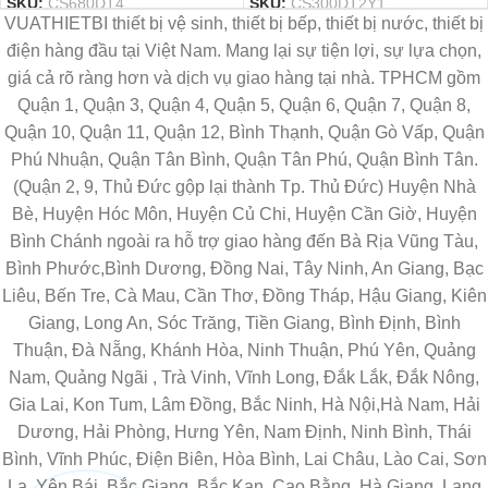
SKU:
CS680DT4
SKU:
CS300DT2Y1
VUATHIETBI thiết bị vệ sinh, thiết bị bếp, thiết bị nước, thiết bị
điện hàng đầu tại Việt Nam. Mang lại sự tiện lợi, sự lựa chọn,
giá cả rõ ràng hơn và dịch vụ giao hàng tại nhà. TPHCM gồm
Quận 1, Quận 3, Quận 4, Quận 5, Quận 6, Quận 7, Quận 8,
Quận 10, Quận 11, Quận 12, Bình Thạnh, Quận Gò Vấp, Quận
Phú Nhuận, Quận Tân Bình, Quận Tân Phú, Quận Bình Tân.
(Quận 2, 9, Thủ Đức gộp lại thành Tp. Thủ Đức) Huyện Nhà
Bè, Huyện Hóc Môn, Huyện Củ Chi, Huyện Cần Giờ, Huyện
Bình Chánh ngoài ra hỗ trợ giao hàng đến Bà Rịa Vũng Tàu,
Bình Phước,Bình Dương, Đồng Nai, Tây Ninh, An Giang, Bạc
Liêu, Bến Tre, Cà Mau, Cần Thơ, Đồng Tháp, Hậu Giang, Kiên
Giang, Long An, Sóc Trăng, Tiền Giang, Bình Định, Bình
Thuận, Đà Nẵng, Khánh Hòa, Ninh Thuận, Phú Yên, Quảng
Nam, Quảng Ngãi , Trà Vinh, Vĩnh Long, Đắk Lắk, Đắk Nông,
Gia Lai, Kon Tum, Lâm Đồng, Bắc Ninh, Hà Nội,Hà Nam, Hải
Dương, Hải Phòng, Hưng Yên, Nam Định, Ninh Bình, Thái
Bình, Vĩnh Phúc, Điện Biên, Hòa Bình, Lai Châu, Lào Cai, Sơn
La, Yên Bái, Bắc Giang, Bắc Kạn, Cao Bằng, Hà Giang, Lạng