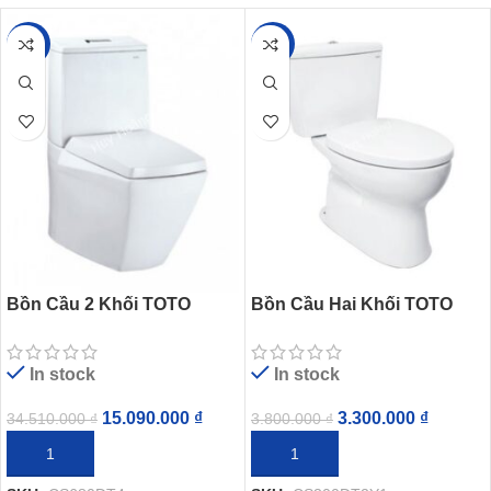
-56%
-13%
Bồn Cầu 2 Khối TOTO
Bồn Cầu Hai Khối TOTO
CS680DT4 Nắp TC375CVK
CS300DT2Y1 Nắp TC393VS
In stock
In stock
15.090.000
₫
3.300.000
₫
34.510.000
₫
3.800.000
₫
THÊM VÀO GIỎ HÀNG
THÊM VÀO GIỎ HÀNG