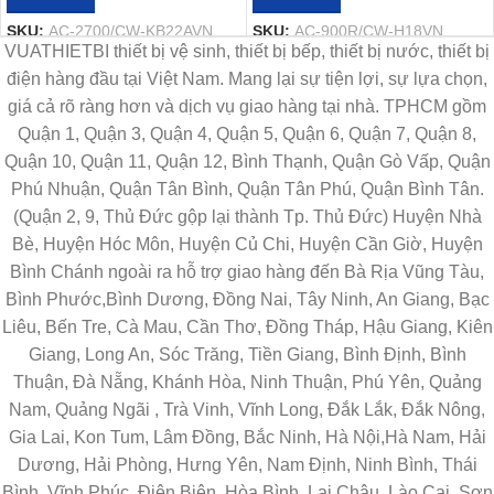
SKU:
AC-2700/CW-KB22AVN
SKU:
AC-900R/CW-H18VN
VUATHIETBI thiết bị vệ sinh, thiết bị bếp, thiết bị nước, thiết bị
điện hàng đầu tại Việt Nam. Mang lại sự tiện lợi, sự lựa chọn,
giá cả rõ ràng hơn và dịch vụ giao hàng tại nhà. TPHCM gồm
Quận 1, Quận 3, Quận 4, Quận 5, Quận 6, Quận 7, Quận 8,
Quận 10, Quận 11, Quận 12, Bình Thạnh, Quận Gò Vấp, Quận
Phú Nhuận, Quận Tân Bình, Quận Tân Phú, Quận Bình Tân.
(Quận 2, 9, Thủ Đức gộp lại thành Tp. Thủ Đức) Huyện Nhà
Bè, Huyện Hóc Môn, Huyện Củ Chi, Huyện Cần Giờ, Huyện
Bình Chánh ngoài ra hỗ trợ giao hàng đến Bà Rịa Vũng Tàu,
Bình Phước,Bình Dương, Đồng Nai, Tây Ninh, An Giang, Bạc
Liêu, Bến Tre, Cà Mau, Cần Thơ, Đồng Tháp, Hậu Giang, Kiên
Giang, Long An, Sóc Trăng, Tiền Giang, Bình Định, Bình
Thuận, Đà Nẵng, Khánh Hòa, Ninh Thuận, Phú Yên, Quảng
Nam, Quảng Ngãi , Trà Vinh, Vĩnh Long, Đắk Lắk, Đắk Nông,
Gia Lai, Kon Tum, Lâm Đồng, Bắc Ninh, Hà Nội,Hà Nam, Hải
Dương, Hải Phòng, Hưng Yên, Nam Định, Ninh Bình, Thái
Bình, Vĩnh Phúc, Điện Biên, Hòa Bình, Lai Châu, Lào Cai, Sơn