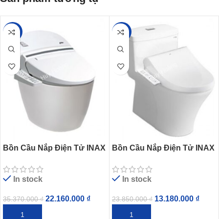
-37%
-45%
Bồn Cầu Nắp Điện Tử INAX
Bồn Cầu Nắp Điện Tử INAX
AC-2700/CW-KB22AVN
AC-900R/CW-H18VN
In stock
In stock
22.160.000
₫
13.180.000
₫
35.370.000
₫
23.850.000
₫
THÊM VÀO GIỎ HÀNG
THÊM VÀO GIỎ HÀNG