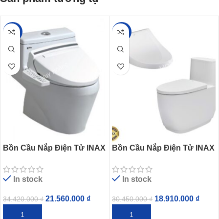
-37%
-38%
Bồn Cầu Nắp Điện Tử INAX
Bồn Cầu Nắp Điện Tử INAX
AC-1035/CW-KB22AVN
AC-1052/CW-H18VN
In stock
In stock
21.560.000
₫
18.910.000
₫
34.420.000
₫
30.450.000
₫
THÊM VÀO GIỎ HÀNG
THÊM VÀO GIỎ HÀNG