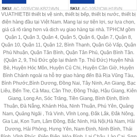
SKU:
AC-1035/CW-KB22AVN
SKU:
AC-1052/CW-H18VN
VUATHIETBI thiết bị vệ sinh, thiết bị bếp, thiết bị nước, thiết bị
điện hàng đầu tại Việt Nam. Mang lại sự tiện lợi, sự lựa chọn,
giá cả rõ ràng hơn và dịch vụ giao hàng tại nhà. TPHCM gồm
Quận 1, Quận 3, Quận 4, Quận 5, Quận 6, Quận 7, Quận 8,
Quận 10, Quận 11, Quận 12, Bình Thạnh, Quận Gò Vấp, Quận
Phú Nhuận, Quận Tân Bình, Quận Tân Phú, Quận Bình Tân.
(Quận 2, 9, Thủ Đức gộp lại thành Tp. Thủ Đức) Huyện Nhà
Bè, Huyện Hóc Môn, Huyện Củ Chi, Huyện Cần Giờ, Huyện
Bình Chánh ngoài ra hỗ trợ giao hàng đến Bà Rịa Vũng Tàu,
Bình Phước,Bình Dương, Đồng Nai, Tây Ninh, An Giang, Bạc
Liêu, Bến Tre, Cà Mau, Cần Thơ, Đồng Tháp, Hậu Giang, Kiên
Giang, Long An, Sóc Trăng, Tiền Giang, Bình Định, Bình
Thuận, Đà Nẵng, Khánh Hòa, Ninh Thuận, Phú Yên, Quảng
Nam, Quảng Ngãi , Trà Vinh, Vĩnh Long, Đắk Lắk, Đắk Nông,
Gia Lai, Kon Tum, Lâm Đồng, Bắc Ninh, Hà Nội,Hà Nam, Hải
Dương, Hải Phòng, Hưng Yên, Nam Định, Ninh Bình, Thái
Bình, Vĩnh Phúc, Điện Biên, Hòa Bình, Lai Châu, Lào Cai, Sơn