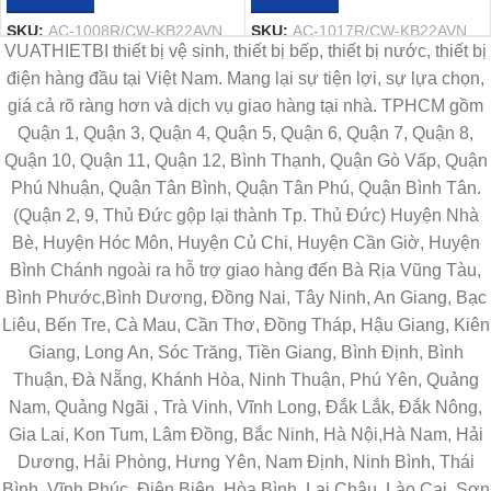
SKU:
AC-1008R/CW-KB22AVN
SKU:
AC-1017R/CW-KB22AVN
VUATHIETBI thiết bị vệ sinh, thiết bị bếp, thiết bị nước, thiết bị
điện hàng đầu tại Việt Nam. Mang lại sự tiện lợi, sự lựa chọn,
giá cả rõ ràng hơn và dịch vụ giao hàng tại nhà. TPHCM gồm
Quận 1, Quận 3, Quận 4, Quận 5, Quận 6, Quận 7, Quận 8,
Quận 10, Quận 11, Quận 12, Bình Thạnh, Quận Gò Vấp, Quận
Phú Nhuận, Quận Tân Bình, Quận Tân Phú, Quận Bình Tân.
(Quận 2, 9, Thủ Đức gộp lại thành Tp. Thủ Đức) Huyện Nhà
Bè, Huyện Hóc Môn, Huyện Củ Chi, Huyện Cần Giờ, Huyện
Bình Chánh ngoài ra hỗ trợ giao hàng đến Bà Rịa Vũng Tàu,
Bình Phước,Bình Dương, Đồng Nai, Tây Ninh, An Giang, Bạc
Liêu, Bến Tre, Cà Mau, Cần Thơ, Đồng Tháp, Hậu Giang, Kiên
Giang, Long An, Sóc Trăng, Tiền Giang, Bình Định, Bình
Thuận, Đà Nẵng, Khánh Hòa, Ninh Thuận, Phú Yên, Quảng
Nam, Quảng Ngãi , Trà Vinh, Vĩnh Long, Đắk Lắk, Đắk Nông,
Gia Lai, Kon Tum, Lâm Đồng, Bắc Ninh, Hà Nội,Hà Nam, Hải
Dương, Hải Phòng, Hưng Yên, Nam Định, Ninh Bình, Thái
Bình, Vĩnh Phúc, Điện Biên, Hòa Bình, Lai Châu, Lào Cai, Sơn