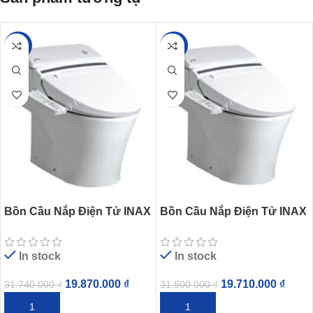
-37%
-37%
Bồn Cầu Nắp Điện Tử INAX
Bồn Cầu Nắp Điện Tử INAX
AC-1008R/CW-KB22AVN
AC-1017R/CW-KB22AVN
In stock
In stock
19.870.000
₫
19.710.000
₫
31.740.000
₫
31.500.000
₫
THÊM VÀO GIỎ HÀNG
THÊM VÀO GIỎ HÀNG