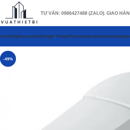
TƯ VẤN: 0986427488 (ZALO). GIAO HÀ
ửa Hàng
Decoration
Design Trends
Furniture
Inspiration
Uncatego
-49%