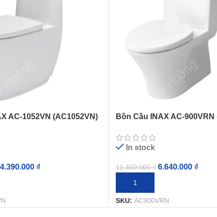
AX AC-1052VN (AC1052VN)
Bồn Cầu INAX AC-900VRN
Êm Aqua Ceramic
1 Khối Aqua Ceramic
In stock
4.390.000
₫
6.640.000
₫
11.450.000
₫
IỎ HÀNG
THÊM VÀO GIỎ HÀNG
VN
SKU:
AC900VRN