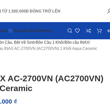
Ị TỪ 1.500.000Đ ĐỒNG TRỞ LÊN
ions
Payment And Delivery
ồn Cầu, Bệt Vệ Sinh
Bồn Cầu 1 Khối
Bồn cầu INAX
ầu INAX AC-2700VN (AC2700VN) 1 Khối Aqua Ceramic
AX AC-2700VN (AC2700VN)
 Ceramic
0.000
₫