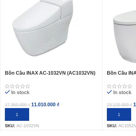
Bồn Cầu INAX AC-1032VN (AC1032VN)
Bồn Cầu IN
1 Khối Nắp Êm Aqua Ceramic
1 Khối Nắp 
In stock
In stock
11.010.000
₫
1
17.360.000
₫
23.120.000
₫
THÊM VÀO GIỎ HÀNG
THÊM VÀO G
SKU:
AC-1032VN
SKU:
AC1052