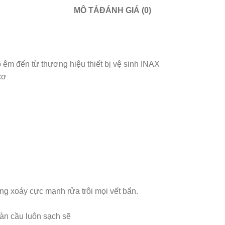
MÔ TẢ
ĐÁNH GIÁ (0)
m đến từ thương hiệu thiết bị vệ sinh INAX
cơ
g xoáy cực mạnh rửa trôi mọi vết bẩn.
bàn cầu luôn sạch sẽ