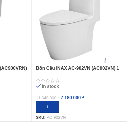
 (AC900VRN)
Bồn Cầu INAX AC-902VN (AC902VN) 1
Khối Dòng S200
In stock
7.180.000
₫
11.340.000
₫
THÊM VÀO GIỎ HÀNG
SKU:
AC-902VN