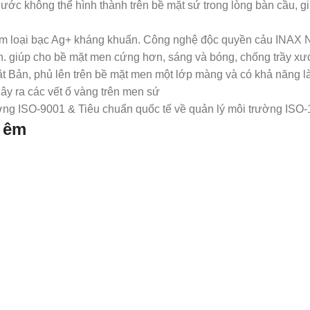
 không thể hình thành trên bề mặt sứ trong lòng bàn cầu, g
oại bạc Ag+ kháng khuẩn. Công nghệ độc quyền cảu INAX Nhật
men. giúp cho bề mặt men cứng hơn, sáng và bóng, chống trầy 
Bản, phủ lên trên bề mặt men một lớp màng và có khả năng là
ây ra các vết ố vàng trên men sứ
ợng ISO-9001 & Tiêu chuẩn quốc tế về quản lý môi trường ISO
 êm