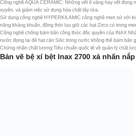
Công nghệ AQUA CERAMIC: Những vết ố vàng hay vết đọng nước
xuyên, và giảm việc sử dụng hóa chất tẩy rửa.
Sử dụng công nghệ HYPERKILAMIC công nghệ men sứ với kim l
năng kháng khuẩn, đồng thời luu giữ các hạt Zirco có trong 
Công nghệ chống bám bẩn công thức độc quyền của INAX Nhật 
nước đọng lại đẻ hạt cặn Silic trong nước không thể bám bẩn g
Chứng nhận chất lượng:Tiêu chuẩn quốc tế về quản lý chất lư
Bản vẽ bệ xí bệt Inax
2700
xả nhấn nắp