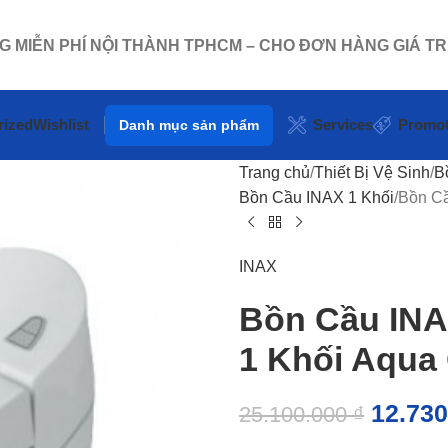
NG MIỄN PHÍ NỘI THÀNH TPHCM – CHO ĐƠN HÀNG GIÁ TR
rized
Wishlist
Services
Promot
Danh mục sản phẩm
Trang chủ
Thiết Bị Vệ Sinh
B
Bồn Cầu INAX 1 Khối
Bồn C
INAX
Bồn Cầu IN
1 Khối Aqua
12.73
25.100.000
₫