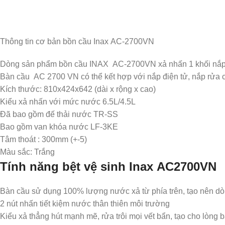
Thông tin cơ bản bồn cầu Inax AC-2700VN
Dòng sản phẩm bồn cầu INAX AC-2700VN xả nhấn 1 khối nắp ê
Bàn cầu AC 2700 VN có thể kết hợp với nắp điện tử, nắp rửa 
Kích thước: 810x424x642 (dài x rộng x cao)
Kiểu xả nhấn với mức nước 6.5L/4.5L
Đã bao gồm đế thải nước TR-SS
Bao gồm van khóa nước LF-3KE
Tâm thoát : 300mm (+-5)
Màu sắc: Trắng
Tính năng bệt vệ sinh Inax AC2700VN
Bàn cầu sử dụng 100% lượng nước xả từ phía trên, tạo nên dòn
2 nút nhấn tiết kiệm nước thân thiên môi trường
Kiểu xả thẳng hút mạnh mẽ, rửa trôi mọi vết bẩn, tạo cho lòng 