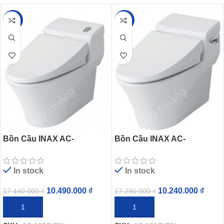
-40%
-41%
Bồn Cầu INAX AC-
Bồn Cầu INAX AC-
1008VRN (AC1008VRN) 1
1017VRN (AC1017VRN) 1
Khối Aqua Ceramic Xả
Khối Aqua Ceramic Xả Gạt
In stock
In stock
Nhấn
10.490.000
₫
10.240.000
₫
17.440.000
₫
17.290.000
₫
THÊM VÀO GIỎ HÀNG
THÊM VÀO GIỎ HÀNG