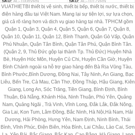
SKU:
AC-1008VRN
SKU:
AC-1017VRN
VUATHIETBI thiết bị vệ sinh, thiết bị bếp, thiết bị nước, thiết bị
điện hàng đầu tại Việt Nam. Mang lại sự tiện lợi, sự lựa chọn,
giá cả rõ ràng hơn và dịch vụ giao hàng tại nhà. TPHCM gồm
Quận 1, Quận 3, Quận 4, Quận 5, Quận 6, Quận 7, Quận 8,
Quận 10, Quận 11, Quận 12, Bình Thạnh, Quận Gò Vấp, Quận
Phú Nhuận, Quận Tân Bình, Quận Tân Phú, Quận Bình Tân.
(Quận 2, 9, Thủ Đức gộp lại thành Tp. Thủ Đức) Huyện Nhà
Bè, Huyện Hóc Môn, Huyện Củ Chi, Huyện Cần Giờ, Huyện
Bình Chánh ngoài ra hỗ trợ giao hàng đến Bà Rịa Vũng Tàu,
Bình Phước,Bình Dương, Đồng Nai, Tây Ninh, An Giang, Bạc
Liêu, Bến Tre, Cà Mau, Cần Thơ, Đồng Tháp, Hậu Giang, Kiên
Giang, Long An, Sóc Trăng, Tiền Giang, Bình Định, Bình
Thuận, Đà Nẵng, Khánh Hòa, Ninh Thuận, Phú Yên, Quảng
Nam, Quảng Ngãi , Trà Vinh, Vĩnh Long, Đắk Lắk, Đắk Nông,
Gia Lai, Kon Tum, Lâm Đồng, Bắc Ninh, Hà Nội,Hà Nam, Hải
Dương, Hải Phòng, Hưng Yên, Nam Định, Ninh Bình, Thái
Bình, Vĩnh Phúc, Điện Biên, Hòa Bình, Lai Châu, Lào Cai, Sơn
La, Yên Bái, Bắc Giang, Bắc Kạn, Cao Bằng, Hà Giang, Lạng