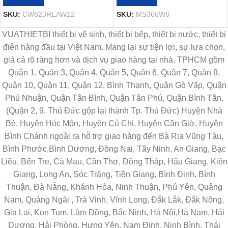
SKU:
CW823REAW12
SKU:
MS366W6
VUATHIETBI thiết bị vệ sinh, thiết bị bếp, thiết bị nước, thiết bị
điện hàng đầu tại Việt Nam. Mang lại sự tiện lợi, sự lựa chọn,
giá cả rõ ràng hơn và dịch vụ giao hàng tại nhà. TPHCM gồm
Quận 1, Quận 3, Quận 4, Quận 5, Quận 6, Quận 7, Quận 8,
Quận 10, Quận 11, Quận 12, Bình Thạnh, Quận Gò Vấp, Quận
Phú Nhuận, Quận Tân Bình, Quận Tân Phú, Quận Bình Tân.
(Quận 2, 9, Thủ Đức gộp lại thành Tp. Thủ Đức) Huyện Nhà
Bè, Huyện Hóc Môn, Huyện Củ Chi, Huyện Cần Giờ, Huyện
Bình Chánh ngoài ra hỗ trợ giao hàng đến Bà Rịa Vũng Tàu,
Bình Phước,Bình Dương, Đồng Nai, Tây Ninh, An Giang, Bạc
Liêu, Bến Tre, Cà Mau, Cần Thơ, Đồng Tháp, Hậu Giang, Kiên
Giang, Long An, Sóc Trăng, Tiền Giang, Bình Định, Bình
Thuận, Đà Nẵng, Khánh Hòa, Ninh Thuận, Phú Yên, Quảng
Nam, Quảng Ngãi , Trà Vinh, Vĩnh Long, Đắk Lắk, Đắk Nông,
Gia Lai, Kon Tum, Lâm Đồng, Bắc Ninh, Hà Nội,Hà Nam, Hải
Dương, Hải Phòng, Hưng Yên, Nam Định, Ninh Bình, Thái