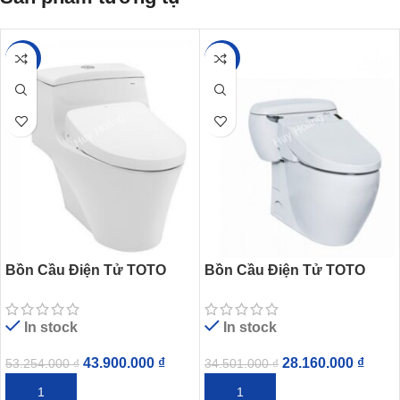
-18%
-18%
Bồn Cầu Điện Tử TOTO
Bồn Cầu Điện Tử TOTO
CW823REAW12 Nắp Tự
MS366W6 Nắp Rửa Washlet
Động Đóng Mở
In stock
In stock
43.900.000
₫
28.160.000
₫
53.254.000
₫
34.501.000
₫
THÊM VÀO GIỎ HÀNG
THÊM VÀO GIỎ HÀNG