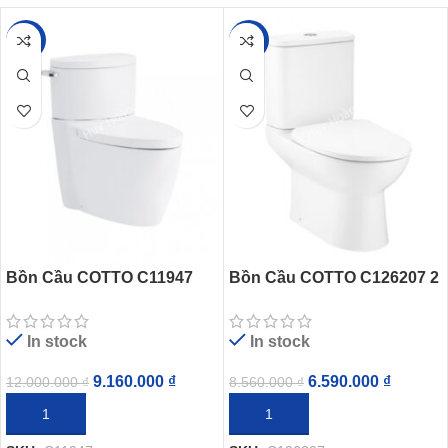
-24%
-23%
Bồn Cầu COTTO C11947
Bồn Cầu COTTO C126207 2
Hai Khối Paragon
Khối Mood
In stock
In stock
9.160.000
₫
6.590.000
₫
12.000.000
₫
8.560.000
₫
THÊM VÀO GIỎ HÀNG
THÊM VÀO GIỎ HÀNG