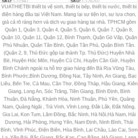
SKU:
C11947
SKU:
C126207
VUATHIETBI thiết bị vệ sinh, thiết bị bếp, thiết bị nước, thiết bị
điện hàng đầu tại Việt Nam. Mang lại sự tiện lợi, sự lựa chọn,
giá cả rõ ràng hơn và dịch vụ giao hàng tại nhà. TPHCM gồm
Quận 1, Quận 3, Quận 4, Quận 5, Quận 6, Quận 7, Quận 8,
Quận 10, Quận 11, Quận 12, Bình Thạnh, Quận Gò Vấp, Quận
Phú Nhuận, Quận Tân Bình, Quận Tân Phú, Quận Bình Tân.
(Quận 2, 9, Thủ Đức gộp lại thành Tp. Thủ Đức) Huyện Nhà
Bè, Huyện Hóc Môn, Huyện Củ Chi, Huyện Cần Giờ, Huyện
Bình Chánh ngoài ra hỗ trợ giao hàng đến Bà Rịa Vũng Tàu,
Bình Phước,Bình Dương, Đồng Nai, Tây Ninh, An Giang, Bạc
Liêu, Bến Tre, Cà Mau, Cần Thơ, Đồng Tháp, Hậu Giang, Kiên
Giang, Long An, Sóc Trăng, Tiền Giang, Bình Định, Bình
Thuận, Đà Nẵng, Khánh Hòa, Ninh Thuận, Phú Yên, Quảng
Nam, Quảng Ngãi , Trà Vinh, Vĩnh Long, Đắk Lắk, Đắk Nông,
Gia Lai, Kon Tum, Lâm Đồng, Bắc Ninh, Hà Nội,Hà Nam, Hải
Dương, Hải Phòng, Hưng Yên, Nam Định, Ninh Bình, Thái
Bình, Vĩnh Phúc, Điện Biên, Hòa Bình, Lai Châu, Lào Cai, Sơn
La, Yên Bái, Bắc Giang, Bắc Kạn, Cao Bằng, Hà Giang, Lạng