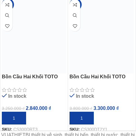
-13%
-13%
Bồn Cầu Hai Khối TOTO
Bồn Cầu Hai Khối TOTO
CS300DRT3 Nắp TC385VS
CS300DT2Y1 Nắp TC393VS
In stock
In stock
2.840.000
₫
3.300.000
₫
3.250.000
₫
3.800.000
₫
THÊM VÀO GIỎ HÀNG
THÊM VÀO GIỎ HÀNG
SKU:
CS300DRT3
SKU:
CS300DT2Y1
VUATHIETBI thiết bị vệ sinh, thiết bị bếp, thiết bị nước, thiết bị