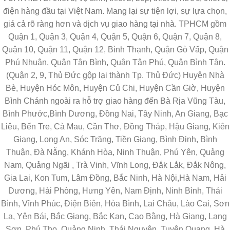
điện hàng đầu tại Việt Nam. Mang lại sự tiện lợi, sự lựa chọn,
giá cả rõ ràng hơn và dịch vụ giao hàng tại nhà. TPHCM gồm
Quận 1, Quận 3, Quận 4, Quận 5, Quận 6, Quận 7, Quận 8,
Quận 10, Quận 11, Quận 12, Bình Thạnh, Quận Gò Vấp, Quận
Phú Nhuận, Quận Tân Bình, Quận Tân Phú, Quận Bình Tân.
(Quận 2, 9, Thủ Đức gộp lại thành Tp. Thủ Đức) Huyện Nhà
Bè, Huyện Hóc Môn, Huyện Củ Chi, Huyện Cần Giờ, Huyện
Bình Chánh ngoài ra hỗ trợ giao hàng đến Bà Rịa Vũng Tàu,
Bình Phước,Bình Dương, Đồng Nai, Tây Ninh, An Giang, Bạc
Liêu, Bến Tre, Cà Mau, Cần Thơ, Đồng Tháp, Hậu Giang, Kiên
Giang, Long An, Sóc Trăng, Tiền Giang, Bình Định, Bình
Thuận, Đà Nẵng, Khánh Hòa, Ninh Thuận, Phú Yên, Quảng
Nam, Quảng Ngãi , Trà Vinh, Vĩnh Long, Đắk Lắk, Đắk Nông,
Gia Lai, Kon Tum, Lâm Đồng, Bắc Ninh, Hà Nội,Hà Nam, Hải
Dương, Hải Phòng, Hưng Yên, Nam Định, Ninh Bình, Thái
Bình, Vĩnh Phúc, Điện Biên, Hòa Bình, Lai Châu, Lào Cai, Sơn
La, Yên Bái, Bắc Giang, Bắc Kạn, Cao Bằng, Hà Giang, Lạng
Sơn, Phú Thọ, Quảng Ninh, Thái Nguyên, Tuyên Quang, Hà