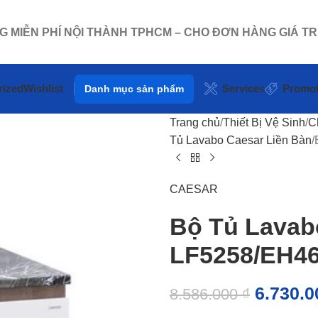
NG MIỄN PHÍ NỘI THÀNH TPHCM – CHO ĐƠN HÀNG GIÁ TR
rized
Wishlist
Services
Promot
Danh mục sản phẩm
Trang chủ
Thiết Bị Vệ Sinh
C
Tủ Lavabo Caesar Liền Bàn
CAESAR
Bộ Tủ Lavab
LF5258/EH4
6.730.
8.586.000
₫