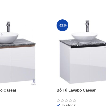
-22%
o Caesar
Bộ Tủ Lavabo Caesar
8002AWV
L5221/EH46002AV
In stock