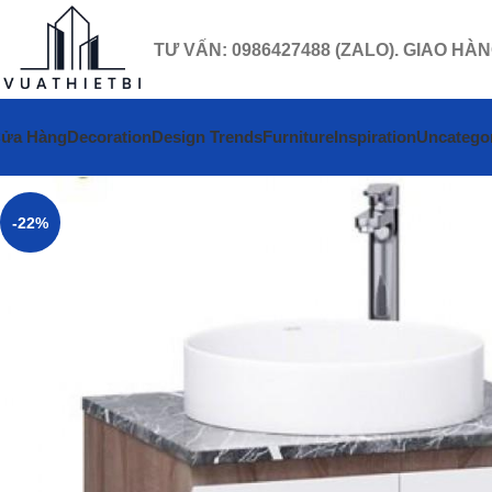
TƯ VẤN: 0986427488 (ZALO). GIAO HÀ
ửa Hàng
Decoration
Design Trends
Furniture
Inspiration
Uncatego
-22%