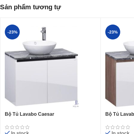
Sản phẩm tương tự
-23%
-23%
Bộ Tủ Lavabo Caesar
Bộ Tủ Lavab
L5215/EH48002AV
L5215/EH4
In stock
In stock