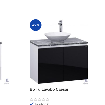
-22%
Bộ Tủ Lavabo Caesar
L5221/EH48002ADV
In stock