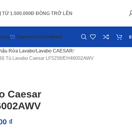
Ị TỪ 1.500.000Đ ĐỒNG TRỞ LÊN
ions
Payment And Delivery
hậu Rửa Lavabo
Lavabo CAESAR
Bộ Tủ Lavabo Caesar LF5258/EH46002AWV
o Caesar
6002AWV
000
₫