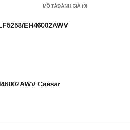
MÔ TẢ
ĐÁNH GIÁ (0)
LF5258/EH46002AWV
EH46002AWV Caesar