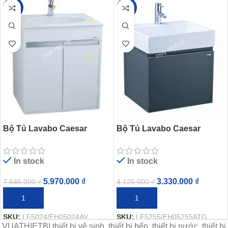
-22%
-19%
Bộ Tủ Lavabo Caesar
Bộ Tủ Lavabo Caesar
LF5024/EH05024AV
LF5255/EH05255ATG Xám
Đậm
In stock
In stock
5.970.000
₫
3.330.000
₫
7.646.000
₫
4.125.000
₫
THÊM VÀO GIỎ HÀNG
THÊM VÀO GIỎ HÀNG
SKU:
LF5024/EH05024AV
SKU:
LF5255/EH05255ATG
VUATHIETBI thiết bị vệ sinh, thiết bị bếp, thiết bị nước, thiết bị