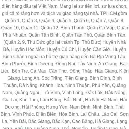
điện hàng đầu tại Việt Nam. Mang lại sự tiện lợi, sự lựa chọn,
giá cả rõ ràng hơn và dịch vụ giao hàng tại nhà. TPHCM gồm
Quận 1, Quận 3, Quận 4, Quận 5, Quận 6, Quận 7, Quận 8,
Quận 10, Quận 11, Quận 12, Bình Thạnh, Quận Gò Vấp, Quận
Phú Nhuận, Quận Tân Bình, Quận Tân Phú, Quận Bình Tân.
(Quận 2, 9, Thủ Đức gộp lại thành Tp. Thủ Đức) Huyện Nhà
Bè, Huyện Hóc Môn, Huyện Củ Chi, Huyện Cần Giờ, Huyện
Bình Chánh ngoài ra hỗ trợ giao hàng đến Bà Rịa Vũng Tàu,
Bình Phước,Bình Dương, Đồng Nai, Tây Ninh, An Giang, Bạc
Liêu, Bến Tre, Cà Mau, Cần Thơ, Đồng Tháp, Hậu Giang, Kiên
Giang, Long An, Sóc Trăng, Tiền Giang, Bình Định, Bình
Thuận, Đà Nẵng, Khánh Hòa, Ninh Thuận, Phú Yên, Quảng
Nam, Quảng Ngãi , Trà Vinh, Vĩnh Long, Đắk Lắk, Đắk Nông,
Gia Lai, Kon Tum, Lâm Đồng, Bắc Ninh, Hà Nội,Hà Nam, Hải
Dương, Hải Phòng, Hưng Yên, Nam Định, Ninh Bình, Thái
Bình, Vĩnh Phúc, Điện Biên, Hòa Bình, Lai Châu, Lào Cai, Sơn
La, Yên Bái, Bắc Giang, Bắc Kạn, Cao Bằng, Hà Giang, Lạng
Sơn, Phú Thọ, Quảng Ninh, Thái Nguyên, Tuyên Quang, Hà