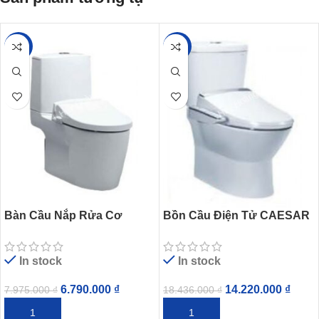
-15%
-23%
Bàn Cầu Nắp Rửa Cơ
Bồn Cầu Điện Tử CAESAR
Caesar CD1345/TAF050 2
CD1320/TAF200H 2 Khối
Khối
In stock
In stock
6.790.000
₫
14.220.000
₫
7.975.000
₫
18.436.000
₫
THÊM VÀO GIỎ HÀNG
THÊM VÀO GIỎ HÀNG