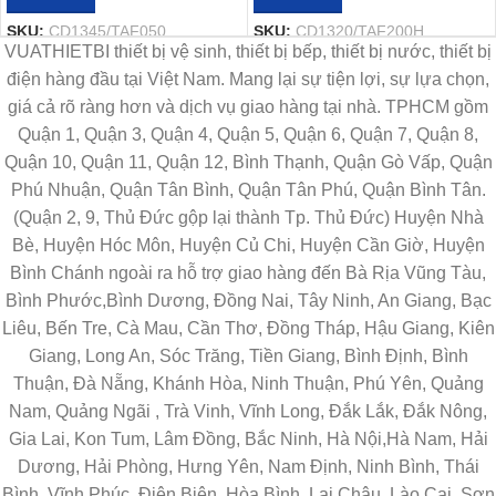
SKU:
CD1345/TAF050
SKU:
CD1320/TAF200H
VUATHIETBI thiết bị vệ sinh, thiết bị bếp, thiết bị nước, thiết bị
điện hàng đầu tại Việt Nam. Mang lại sự tiện lợi, sự lựa chọn,
giá cả rõ ràng hơn và dịch vụ giao hàng tại nhà. TPHCM gồm
Quận 1, Quận 3, Quận 4, Quận 5, Quận 6, Quận 7, Quận 8,
Quận 10, Quận 11, Quận 12, Bình Thạnh, Quận Gò Vấp, Quận
Phú Nhuận, Quận Tân Bình, Quận Tân Phú, Quận Bình Tân.
(Quận 2, 9, Thủ Đức gộp lại thành Tp. Thủ Đức) Huyện Nhà
Bè, Huyện Hóc Môn, Huyện Củ Chi, Huyện Cần Giờ, Huyện
Bình Chánh ngoài ra hỗ trợ giao hàng đến Bà Rịa Vũng Tàu,
Bình Phước,Bình Dương, Đồng Nai, Tây Ninh, An Giang, Bạc
Liêu, Bến Tre, Cà Mau, Cần Thơ, Đồng Tháp, Hậu Giang, Kiên
Giang, Long An, Sóc Trăng, Tiền Giang, Bình Định, Bình
Thuận, Đà Nẵng, Khánh Hòa, Ninh Thuận, Phú Yên, Quảng
Nam, Quảng Ngãi , Trà Vinh, Vĩnh Long, Đắk Lắk, Đắk Nông,
Gia Lai, Kon Tum, Lâm Đồng, Bắc Ninh, Hà Nội,Hà Nam, Hải
Dương, Hải Phòng, Hưng Yên, Nam Định, Ninh Bình, Thái
Bình, Vĩnh Phúc, Điện Biên, Hòa Bình, Lai Châu, Lào Cai, Sơn