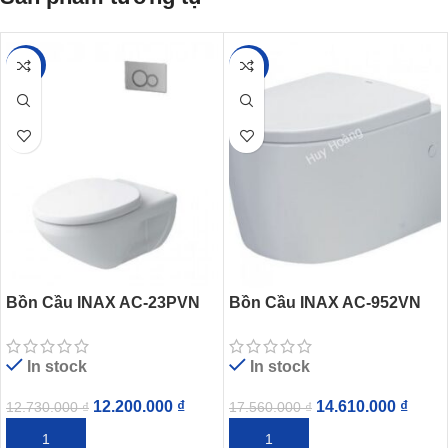
-4%
-17%
Bồn Cầu INAX AC-23PVN
Bồn Cầu INAX AC-952VN
(AC23PVN) Treo Tường
(AC952VN) Treo Tường
Thùng Nước Âm
In stock
In stock
12.200.000
₫
14.610.000
₫
12.730.000
₫
17.560.000
₫
THÊM VÀO GIỎ HÀNG
THÊM VÀO GIỎ HÀNG