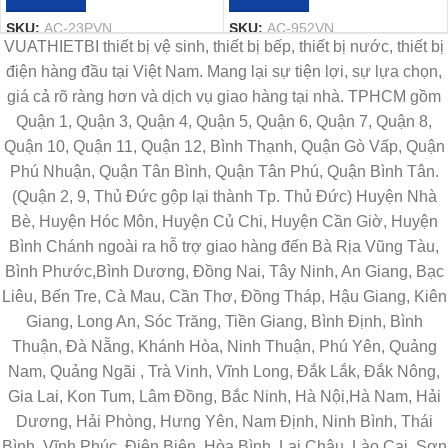
SKU:
AC-23PVN
SKU:
AC-952VN
VUATHIETBI thiết bị vệ sinh, thiết bị bếp, thiết bị nước, thiết bị
điện hàng đầu tại Việt Nam. Mang lại sự tiện lợi, sự lựa chọn,
giá cả rõ ràng hơn và dịch vụ giao hàng tại nhà. TPHCM gồm
Quận 1, Quận 3, Quận 4, Quận 5, Quận 6, Quận 7, Quận 8,
Quận 10, Quận 11, Quận 12, Bình Thạnh, Quận Gò Vấp, Quận
Phú Nhuận, Quận Tân Bình, Quận Tân Phú, Quận Bình Tân.
(Quận 2, 9, Thủ Đức gộp lại thành Tp. Thủ Đức) Huyện Nhà
Bè, Huyện Hóc Môn, Huyện Củ Chi, Huyện Cần Giờ, Huyện
Bình Chánh ngoài ra hỗ trợ giao hàng đến Bà Rịa Vũng Tàu,
Bình Phước,Bình Dương, Đồng Nai, Tây Ninh, An Giang, Bạc
Liêu, Bến Tre, Cà Mau, Cần Thơ, Đồng Tháp, Hậu Giang, Kiên
Giang, Long An, Sóc Trăng, Tiền Giang, Bình Định, Bình
Thuận, Đà Nẵng, Khánh Hòa, Ninh Thuận, Phú Yên, Quảng
Nam, Quảng Ngãi , Trà Vinh, Vĩnh Long, Đắk Lắk, Đắk Nông,
Gia Lai, Kon Tum, Lâm Đồng, Bắc Ninh, Hà Nội,Hà Nam, Hải
Dương, Hải Phòng, Hưng Yên, Nam Định, Ninh Bình, Thái
Bình, Vĩnh Phúc, Điện Biên, Hòa Bình, Lai Châu, Lào Cai, Sơn