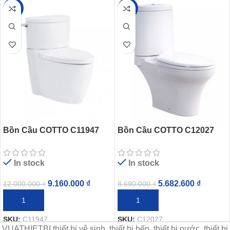
-24%
-35%
Bồn Cầu COTTO C11947
Bồn Cầu COTTO C12027
Hai Khối Paragon
Hai Khối Serena Xả Nhấn
In stock
In stock
9.160.000
₫
5.682.600
₫
12.000.000
₫
8.690.000
₫
THÊM VÀO GIỎ HÀNG
THÊM VÀO GIỎ HÀNG
SKU:
C11947
SKU:
C12027
VUATHIETBI thiết bị vệ sinh, thiết bị bếp, thiết bị nước, thiết bị