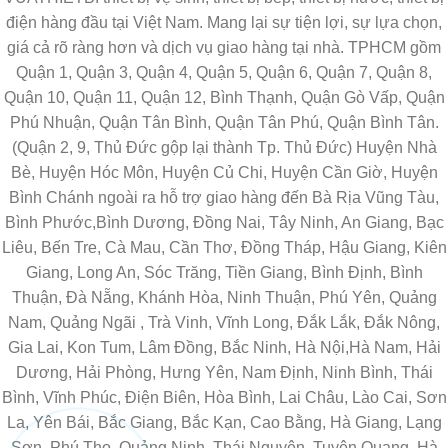
điện hàng đầu tại Việt Nam. Mang lại sự tiện lợi, sự lựa chọn,
giá cả rõ ràng hơn và dịch vụ giao hàng tại nhà. TPHCM gồm
Quận 1, Quận 3, Quận 4, Quận 5, Quận 6, Quận 7, Quận 8,
Quận 10, Quận 11, Quận 12, Bình Thạnh, Quận Gò Vấp, Quận
Phú Nhuận, Quận Tân Bình, Quận Tân Phú, Quận Bình Tân.
(Quận 2, 9, Thủ Đức gộp lại thành Tp. Thủ Đức) Huyện Nhà
Bè, Huyện Hóc Môn, Huyện Củ Chi, Huyện Cần Giờ, Huyện
Bình Chánh ngoài ra hỗ trợ giao hàng đến Bà Rịa Vũng Tàu,
Bình Phước,Bình Dương, Đồng Nai, Tây Ninh, An Giang, Bạc
Liêu, Bến Tre, Cà Mau, Cần Thơ, Đồng Tháp, Hậu Giang, Kiên
Giang, Long An, Sóc Trăng, Tiền Giang, Bình Định, Bình
Thuận, Đà Nẵng, Khánh Hòa, Ninh Thuận, Phú Yên, Quảng
Nam, Quảng Ngãi , Trà Vinh, Vĩnh Long, Đắk Lắk, Đắk Nông,
Gia Lai, Kon Tum, Lâm Đồng, Bắc Ninh, Hà Nội,Hà Nam, Hải
Dương, Hải Phòng, Hưng Yên, Nam Định, Ninh Bình, Thái
Bình, Vĩnh Phúc, Điện Biên, Hòa Bình, Lai Châu, Lào Cai, Sơn
La, Yên Bái, Bắc Giang, Bắc Kạn, Cao Bằng, Hà Giang, Lạng
Sơn, Phú Thọ, Quảng Ninh, Thái Nguyên, Tuyên Quang, Hà