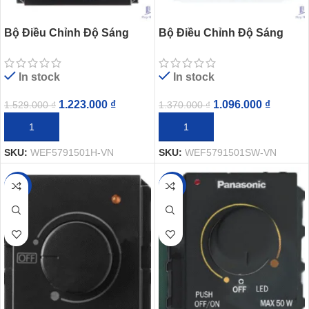
Bộ Điều Chỉnh Độ Sáng
Bộ Điều Chỉnh Độ Sáng
Đèn LED Panasonic
Đèn LED Panasonic
WEF5791501H-VN Dòng
WEF5791501SW-VN Dòng
In stock
In stock
Wide
Wide
1.223.000
₫
1.096.000
₫
1.529.000
₫
1.370.000
₫
THÊM VÀO GIỎ HÀNG
THÊM VÀO GIỎ HÀNG
SKU:
WEF5791501H-VN
SKU:
WEF5791501SW-VN
-25%
-20%