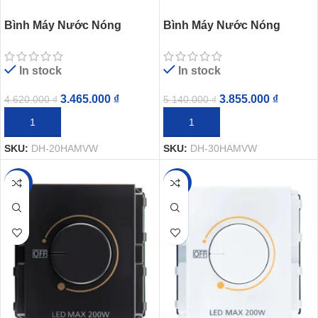
Bình Máy Nước Nóng
Bình Máy Nước Nóng
Panasonic DH-20HBMVW
Panasonic DH-30HBMVW
Gián Tiếp 2500W 20 Lít
Gián Tiếp 2500W 30 Lít
In stock
In stock
3.465.000
₫
3.855.000
₫
4.620.000
₫
5.140.000
₫
THÊM VÀO GIỎ HÀNG
THÊM VÀO GIỎ HÀNG
SKU:
DH-20HAMVW
SKU:
DH-30HAMVW
-20%
-20%