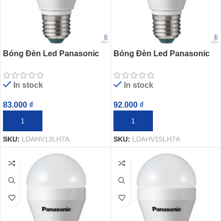
Bóng Đèn Led Panasonic
Bóng Đèn Led Panasonic
LDAHV13LH7A Neo Bulb
LDAHV15LH7A Neo Bulb
13W
15W
In stock
In stock
83.000
₫
92.000
₫
THÊM VÀO GIỎ HÀNG
THÊM VÀO GIỎ HÀNG
SKU:
LDAHV13LH7A
SKU:
LDAHV15LH7A