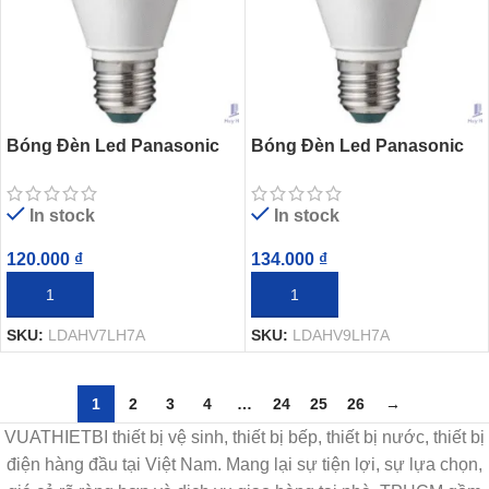
Bóng Đèn Led Panasonic
Bóng Đèn Led Panasonic
LDAHV7LH7A Neo Bulb 7W
LDAHV9LH7A Neo Bulb 9W
In stock
In stock
120.000
₫
134.000
₫
THÊM VÀO GIỎ HÀNG
THÊM VÀO GIỎ HÀNG
SKU:
LDAHV7LH7A
SKU:
LDAHV9LH7A
1
2
3
4
…
24
25
26
→
VUATHIETBI thiết bị vệ sinh, thiết bị bếp, thiết bị nước, thiết bị
điện hàng đầu tại Việt Nam. Mang lại sự tiện lợi, sự lựa chọn,