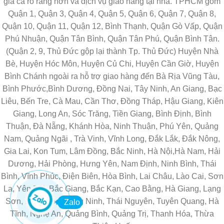
giá cả rõ ràng hơn và dịch vụ giao hàng tại nhà. TPHCM gồm
Quận 1, Quận 3, Quận 4, Quận 5, Quận 6, Quận 7, Quận 8,
Quận 10, Quận 11, Quận 12, Bình Thạnh, Quận Gò Vấp, Quận
Phú Nhuận, Quận Tân Bình, Quận Tân Phú, Quận Bình Tân.
(Quận 2, 9, Thủ Đức gộp lại thành Tp. Thủ Đức) Huyện Nhà
Bè, Huyện Hóc Môn, Huyện Củ Chi, Huyện Cần Giờ, Huyện
Bình Chánh ngoài ra hỗ trợ giao hàng đến Bà Rịa Vũng Tàu,
Bình Phước,Bình Dương, Đồng Nai, Tây Ninh, An Giang, Bạc
Liêu, Bến Tre, Cà Mau, Cần Thơ, Đồng Tháp, Hậu Giang, Kiên
Giang, Long An, Sóc Trăng, Tiền Giang, Bình Định, Bình
Thuận, Đà Nẵng, Khánh Hòa, Ninh Thuận, Phú Yên, Quảng
Nam, Quảng Ngãi , Trà Vinh, Vĩnh Long, Đắk Lắk, Đắk Nông,
Gia Lai, Kon Tum, Lâm Đồng, Bắc Ninh, Hà Nội,Hà Nam, Hải
Dương, Hải Phòng, Hưng Yên, Nam Định, Ninh Bình, Thái
Bình, Vĩnh Phúc, Điện Biên, Hòa Bình, Lai Châu, Lào Cai, Sơn
La, Yên Bái, Bắc Giang, Bắc Kạn, Cao Bằng, Hà Giang, Lạng
Sơn, Phú Thọ, Quảng Ninh, Thái Nguyên, Tuyên Quang, Hà
Zalo
Tĩnh, Nghệ An, Quảng Bình, Quảng Trị, Thanh Hóa, Thừa