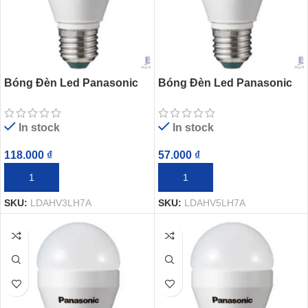
Bóng Đèn Led Panasonic
Bóng Đèn Led Panasonic
LDAHV3LH7A Neo Bulb 3W
LDAHV5LH7A Neo Bulb 5W
In stock
In stock
118.000
₫
57.000
₫
THÊM VÀO GIỎ HÀNG
THÊM VÀO GIỎ HÀNG
SKU:
LDAHV3LH7A
SKU:
LDAHV5LH7A