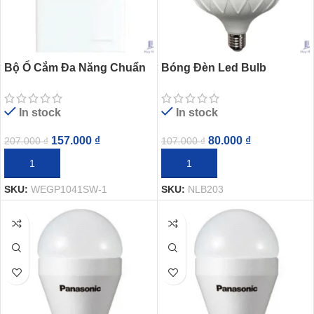
Bộ Ổ Cắm Đa Năng Chuẩn
Bóng Đèn Led Bulb
A Panasonic
Panasonic NLB203 Trụ E27
WEGP1041SW-1 Dòng
20W
In stock
In stock
Wide
157.000
₫
80.000
₫
207.000
₫
107.000
₫
THÊM VÀO GIỎ HÀNG
THÊM VÀO GIỎ HÀNG
SKU:
WEGP1041SW-1
SKU:
NLB203