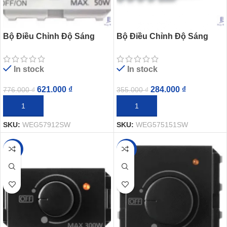
Bộ Điều Chỉnh Độ Sáng
Bộ Điều Chỉnh Độ Sáng
Đèn LED Panasonic
Đèn Panasonic
WEG57912SW Dòng Wide
WEG575151SW Dòng Wide
In stock
In stock
621.000
₫
284.000
₫
776.000
₫
355.000
₫
THÊM VÀO GIỎ HÀNG
THÊM VÀO GIỎ HÀNG
SKU:
WEG57912SW
SKU:
WEG575151SW
-25%
-20%