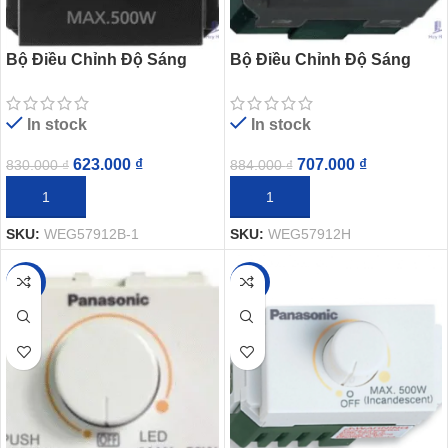
Bộ Điều Chỉnh Độ Sáng
Bộ Điều Chỉnh Độ Sáng
Đèn LED Panasonic
Đèn LED Panasonic
WEG57912B-1 Dòng Gen-X
WEG57912H Dòng Wide
In stock
In stock
623.000
₫
707.000
₫
830.000
₫
884.000
₫
THÊM VÀO GIỎ HÀNG
THÊM VÀO GIỎ HÀNG
SKU:
WEG57912B-1
SKU:
WEG57912H
-20%
-20%