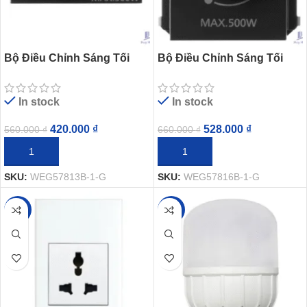
Bộ Điều Chỉnh Sáng Tối
Bộ Điều Chỉnh Sáng Tối
Panasonic WEG57813B-1-G
Panasonic WEG57816B-1-G
Dòng Gen-X
Dòng Gen-X
In stock
In stock
420.000
₫
528.000
₫
560.000
₫
660.000
₫
THÊM VÀO GIỎ HÀNG
THÊM VÀO GIỎ HÀNG
SKU:
WEG57813B-1-G
SKU:
WEG57816B-1-G
-24%
-25%