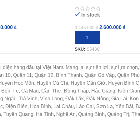
Chế Độ
In stock
80.000
₫
2.600.000
₫
3.445.000
₫
IỎ HÀNG
THÊM VÀO GIỎ HÀNG
SKU:
S543C
t bị điện hàng đầu tại Việt Nam. Mang lại sự tiện lợi, sự lựa c
uận 10, Quận 11, Quận 12, Bình Thạnh, Quận Gò Vấp, Quận Ph
 Huyện Hóc Môn, Huyện Củ Chi, Huyện Cần Giờ, Huyện Bình Ch
Bến Tre, Cà Mau, Cần Thơ, Đồng Tháp, Hậu Giang, Kiên Giang
Ngãi , Trà Vinh, Vĩnh Long, Đắk Lắk, Đắk Nông, Gia Lai, Ko
c, Điện Biên, Hòa Bình, Lai Châu, Lào Cai, Sơn La, Yên Bái, 
, Tuyên Quang, Hà Tĩnh, Nghệ An, Quảng Bình, Quảng Trị, Th