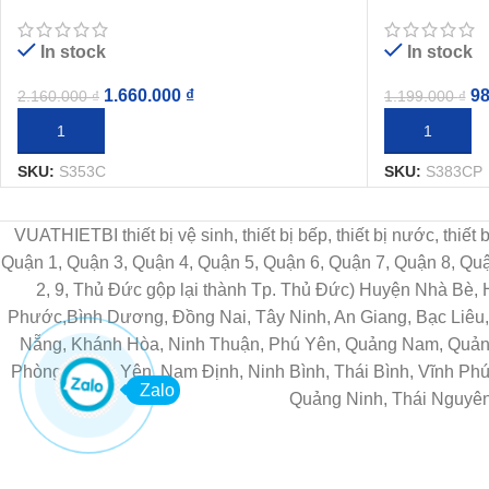
Chế Độ
Chế Độ
In stock
In stock
1.660.000
₫
9
2.160.000
₫
1.199.000
₫
THÊM VÀO GIỎ HÀNG
THÊM VÀO G
SKU:
S353C
SKU:
S383CP
VUATHIETBI thiết bị vệ sinh, thiết bị bếp, thiết bị nước, thiế
Quận 1, Quận 3, Quận 4, Quận 5, Quận 6, Quận 7, Quận 8, Q
2, 9, Thủ Đức gộp lại thành Tp. Thủ Đức) Huyện Nhà Bè,
Phước,Bình Dương, Đồng Nai, Tây Ninh, An Giang, Bạc Liêu, 
Nẵng, Khánh Hòa, Ninh Thuận, Phú Yên, Quảng Nam, Quảng 
Phòng, Hưng Yên, Nam Định, Ninh Bình, Thái Bình, Vĩnh Phú
Zalo
Quảng Ninh, Thái Nguyên