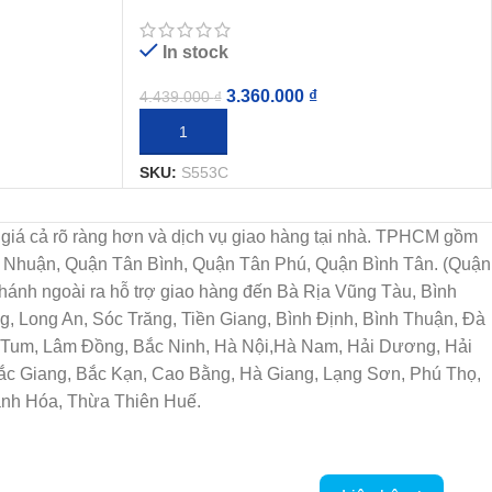
Sen Chế Độ
In stock
3.360.000
₫
4.439.000
₫
THÊM VÀO GIỎ HÀNG
SKU:
S553C
họn, giá cả rõ ràng hơn và dịch vụ giao hàng tại nhà. TPHCM gồm
ú Nhuận, Quận Tân Bình, Quận Tân Phú, Quận Bình Tân. (Quận
ánh ngoài ra hỗ trợ giao hàng đến Bà Rịa Vũng Tàu, Bình
, Long An, Sóc Trăng, Tiền Giang, Bình Định, Bình Thuận, Đà
n Tum, Lâm Đồng, Bắc Ninh, Hà Nội,Hà Nam, Hải Dương, Hải
Bắc Giang, Bắc Kạn, Cao Bằng, Hà Giang, Lạng Sơn, Phú Thọ,
anh Hóa, Thừa Thiên Huế.