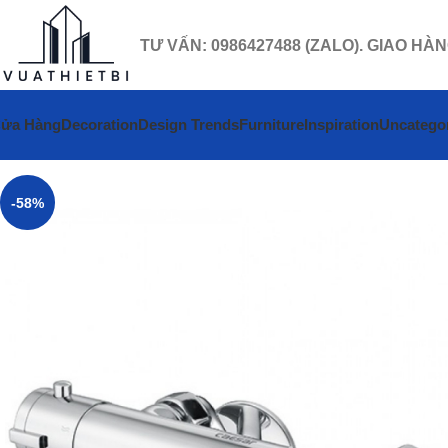
TƯ VẤN: 0986427488 (ZALO). GIAO HÀ
ửa Hàng
Decoration
Design Trends
Furniture
Inspiration
Uncatego
-58%