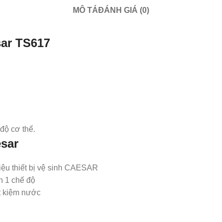
MÔ TẢ
ĐÁNH GIÁ (0)
sar TS617
 độ cơ thể.
esar
hiệu thiết bị vệ sinh CAESAR
n 1 chế độ
t kiệm nước