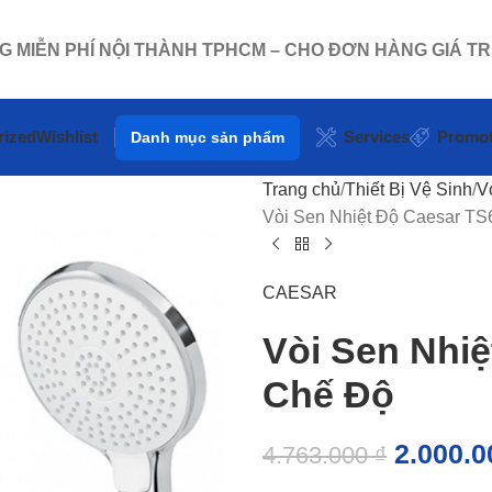
NG MIỄN PHÍ NỘI THÀNH TPHCM – CHO ĐƠN HÀNG GIÁ TR
rized
Wishlist
Services
Promot
Danh mục sản phẩm
Trang chủ
Thiết Bị Vệ Sinh
V
Vòi Sen Nhiệt Độ Caesar TS
CAESAR
Vòi Sen Nhiệ
Chế Độ
2.000.
4.763.000
₫