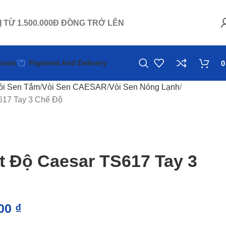
Ị TỪ 1.500.000Đ ĐỒNG TRỞ LÊN
ions
Payment And Delivery
òi Sen Tắm
Vòi Sen CAESAR
Vòi Sen Nóng Lạnh
617 Tay 3 Chế Độ
t Độ Caesar TS617 Tay 3
000
₫