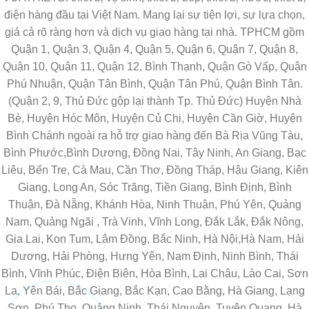
điện hàng đầu tại Việt Nam. Mang lại sự tiện lợi, sự lựa chọn,
giá cả rõ ràng hơn và dịch vụ giao hàng tại nhà. TPHCM gồm
Quận 1, Quận 3, Quận 4, Quận 5, Quận 6, Quận 7, Quận 8,
Quận 10, Quận 11, Quận 12, Bình Thạnh, Quận Gò Vấp, Quận
Phú Nhuận, Quận Tân Bình, Quận Tân Phú, Quận Bình Tân.
(Quận 2, 9, Thủ Đức gộp lại thành Tp. Thủ Đức) Huyện Nhà
Bè, Huyện Hóc Môn, Huyện Củ Chi, Huyện Cần Giờ, Huyện
Bình Chánh ngoài ra hỗ trợ giao hàng đến Bà Rịa Vũng Tàu,
Bình Phước,Bình Dương, Đồng Nai, Tây Ninh, An Giang, Bạc
Liêu, Bến Tre, Cà Mau, Cần Thơ, Đồng Tháp, Hậu Giang, Kiên
Giang, Long An, Sóc Trăng, Tiền Giang, Bình Định, Bình
Thuận, Đà Nẵng, Khánh Hòa, Ninh Thuận, Phú Yên, Quảng
Nam, Quảng Ngãi , Trà Vinh, Vĩnh Long, Đắk Lắk, Đắk Nông,
Gia Lai, Kon Tum, Lâm Đồng, Bắc Ninh, Hà Nội,Hà Nam, Hải
Dương, Hải Phòng, Hưng Yên, Nam Định, Ninh Bình, Thái
Bình, Vĩnh Phúc, Điện Biên, Hòa Bình, Lai Châu, Lào Cai, Sơn
La, Yên Bái, Bắc Giang, Bắc Kạn, Cao Bằng, Hà Giang, Lạng
Sơn, Phú Thọ, Quảng Ninh, Thái Nguyên, Tuyên Quang, Hà