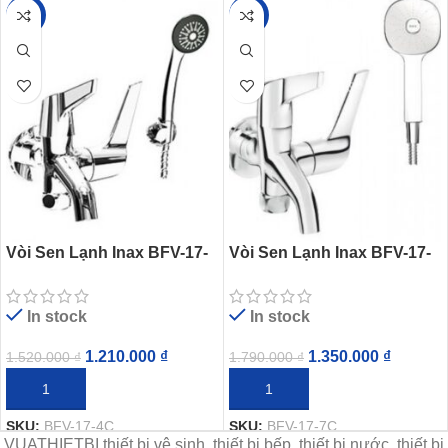
-20%
-25%
Vòi Sen Lạnh Inax BFV-17-
Vòi Sen Lạnh Inax BFV-17-
4C (BFV174C) Tay Sen Mạ
7C (BFV177C) Tay Sen
Tăng Áp
In stock
In stock
1.210.000
₫
1.350.000
₫
1.520.000
₫
1.790.000
₫
THÊM VÀO GIỎ HÀNG
THÊM VÀO GIỎ HÀNG
SKU:
BFV-17-4C
SKU:
BFV-17-7C
VUATHIETBI thiết bị vệ sinh, thiết bị bếp, thiết bị nước, thiết bị