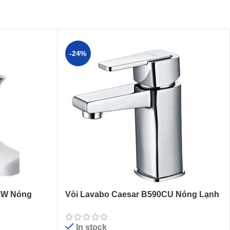
-24%
PW Nóng
Vòi Lavabo Caesar B590CU Nóng Lạnh
In stock