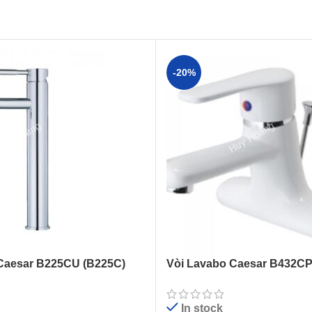
-20%
Caesar B225CU (B225C)
Vòi Lavabo Caesar B432C
Cổ Cao
Lạnh
In stock