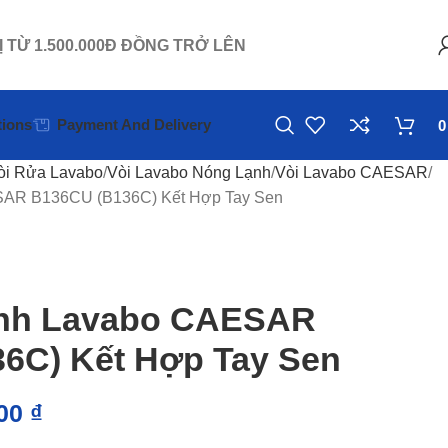
Ị TỪ 1.500.000Đ ĐỒNG TRỞ LÊN
ions
Payment And Delivery
òi Rửa Lavabo
Vòi Lavabo Nóng Lạnh
Vòi Lavabo CAESAR
SAR B136CU (B136C) Kết Hợp Tay Sen
ạnh Lavabo CAESAR
6C) Kết Hợp Tay Sen
000
₫