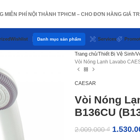
NG MIỄN PHÍ NỘI THÀNH TPHCM – CHO ĐƠN HÀNG GIÁ TR
rized
Wishlist
Services
Promot
Danh mục sản phẩm
Trang chủ
Thiết Bị Vệ Sinh
V
Vòi Nóng Lạnh Lavabo CAE
CAESAR
Vòi Nóng L
B136CU (B13
1.530.
2.009.000
₫