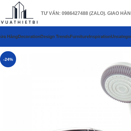
TƯ VẤN: 0986427488 (ZALO). GIAO HÀ
ửa Hàng
Decoration
Design Trends
Furniture
Inspiration
Uncatego
-24%