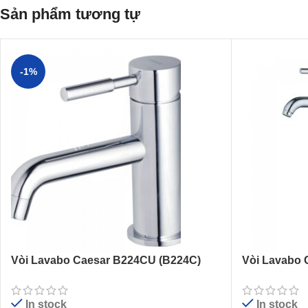
Sản phẩm tương tự
-1%
Vòi Lavabo Caesar B224CU (B224C)
Vòi Lavabo 
Nóng Lạnh
Nóng Lạnh 
In stock
In stock