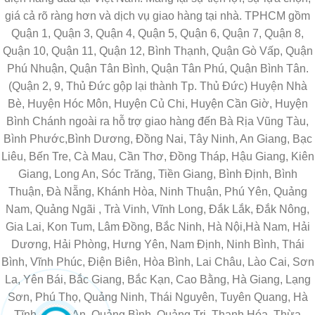
giá cả rõ ràng hơn và dịch vụ giao hàng tại nhà. TPHCM gồm
Quận 1, Quận 3, Quận 4, Quận 5, Quận 6, Quận 7, Quận 8,
Quận 10, Quận 11, Quận 12, Bình Thạnh, Quận Gò Vấp, Quận
Phú Nhuận, Quận Tân Bình, Quận Tân Phú, Quận Bình Tân.
(Quận 2, 9, Thủ Đức gộp lại thành Tp. Thủ Đức) Huyện Nhà
Bè, Huyện Hóc Môn, Huyện Củ Chi, Huyện Cần Giờ, Huyện
Bình Chánh ngoài ra hỗ trợ giao hàng đến Bà Rịa Vũng Tàu,
Bình Phước,Bình Dương, Đồng Nai, Tây Ninh, An Giang, Bạc
Liêu, Bến Tre, Cà Mau, Cần Thơ, Đồng Tháp, Hậu Giang, Kiên
Giang, Long An, Sóc Trăng, Tiền Giang, Bình Định, Bình
Thuận, Đà Nẵng, Khánh Hòa, Ninh Thuận, Phú Yên, Quảng
Nam, Quảng Ngãi , Trà Vinh, Vĩnh Long, Đắk Lắk, Đắk Nông,
Gia Lai, Kon Tum, Lâm Đồng, Bắc Ninh, Hà Nội,Hà Nam, Hải
Dương, Hải Phòng, Hưng Yên, Nam Định, Ninh Bình, Thái
Bình, Vĩnh Phúc, Điện Biên, Hòa Bình, Lai Châu, Lào Cai, Sơn
La, Yên Bái, Bắc Giang, Bắc Kạn, Cao Bằng, Hà Giang, Lạng
Sơn, Phú Thọ, Quảng Ninh, Thái Nguyên, Tuyên Quang, Hà
Tĩnh, Nghệ An, Quảng Bình, Quảng Trị, Thanh Hóa, Thừa