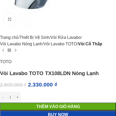
Click to enlarge
Trang chủ
Thiết Bị Vệ Sinh
Vòi Rửa Lavabo
Vòi Lavabo Nóng Lạnh
Vòi Lavabo TOTO
Vòi Cổ Thấp
TOTO
Vòi Lavabo TOTO TX108LDN Nóng Lạnh
2.330.000
₫
2.800.000
₫
THÊM VÀO GIỎ HÀNG
BUY NOW