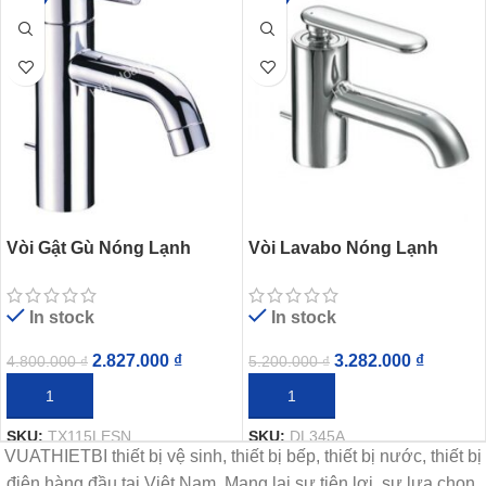
Vòi Gật Gù Nóng Lạnh
Vòi Lavabo Nóng Lạnh
TOTO TX115LESBR
TOTO DL345A
In stock
In stock
2.827.000
₫
3.282.000
₫
4.800.000
₫
5.200.000
₫
THÊM VÀO GIỎ HÀNG
THÊM VÀO GIỎ HÀNG
SKU:
TX115LESN
SKU:
DL345A
VUATHIETBI thiết bị vệ sinh, thiết bị bếp, thiết bị nước, thiết bị
điện hàng đầu tại Việt Nam. Mang lại sự tiện lợi, sự lựa chọn,