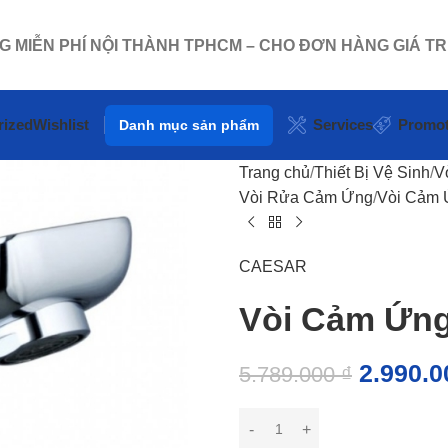
NG MIỄN PHÍ NỘI THÀNH TPHCM – CHO ĐƠN HÀNG GIÁ TR
rized
Wishlist
Services
Promot
Danh mục sản phẩm
Trang chủ
Thiết Bị Vệ Sinh
V
Vòi Rửa Cảm Ứng
Vòi Cảm 
CAESAR
Vòi Cảm Ứn
2.990.
5.789.000
₫