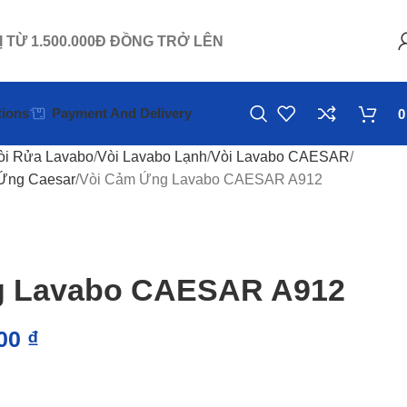
Ị TỪ 1.500.000Đ ĐỒNG TRỞ LÊN
ions
Payment And Delivery
òi Rửa Lavabo
Vòi Lavabo Lạnh
Vòi Lavabo CAESAR
Ứng Caesar
Vòi Cảm Ứng Lavabo CAESAR A912
g Lavabo CAESAR A912
000
₫