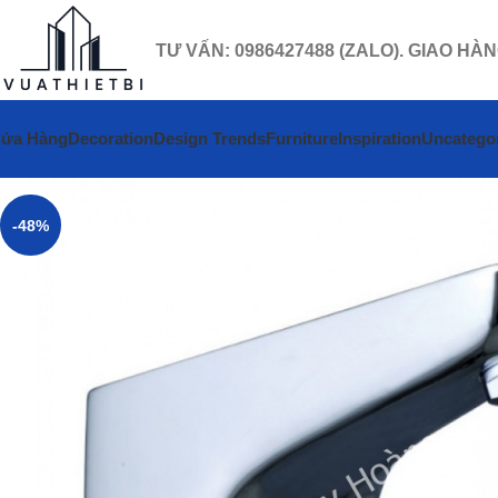
TƯ VẤN: 0986427488 (ZALO). GIAO HÀ
ửa Hàng
Decoration
Design Trends
Furniture
Inspiration
Uncatego
-48%