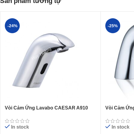
Sản phẩm tương tự
-24%
-25%
Vòi Cảm Ứng Lavabo CAESAR A910
Vòi Cảm Ứn
In stock
In stock