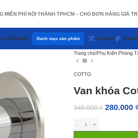
NG MIỄN PHÍ NỘI THÀNH TPHCM – CHO ĐƠN HÀNG GIÁ TR
rized
Wishlist
Services
Promot
Danh mục sản phẩm
Trang chủ
Phụ Kiện Phòng 
COTTO
Van khóa Co
280.000
345.000
₫