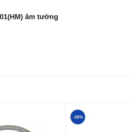
701(HM) âm tường
-26%