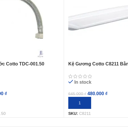
c Cotto TDC-001.50
Kệ Gương Cotto C8211 Bằ
In stock
480.000
₫
00
₫
645.000
₫
THÊM VÀO GIỎ HÀNG
IỎ HÀNG
SKU:
C8211
.50