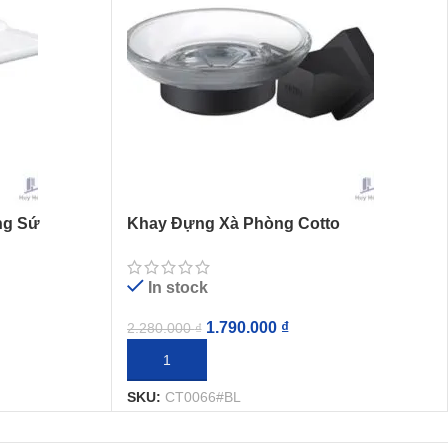
ng Sứ
Khay Đựng Xà Phòng Cotto
CT0066#BL(HM) Màu Đen
In stock
1.790.000
₫
2.280.000
₫
THÊM VÀO GIỎ HÀNG
SKU:
CT0066#BL