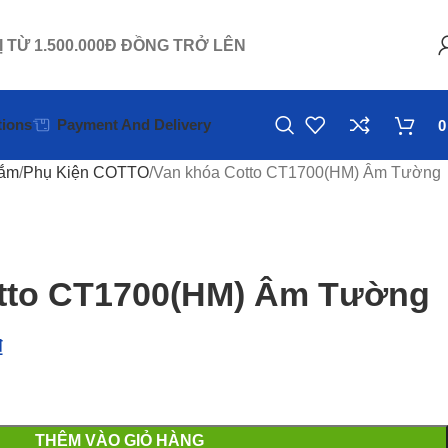
Ị TỪ 1.500.000Đ ĐỒNG TRỞ LÊN
ions
Payment And Delivery
Tắm
Phụ Kiện COTTO
Van khóa Cotto CT1700(HM) Âm Tường
tto CT1700(HM) Âm Tường
₫
THÊM VÀO GIỎ HÀNG