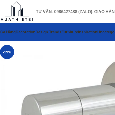
TƯ VẤN: 0986427488 (ZALO). GIAO HÀ
ửa Hàng
Decoration
Design Trends
Furniture
Inspiration
Uncatego
-19%