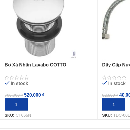
Bộ Xả Nhấn Lavabo COTTO
Dây Cấp Nướ
CT665N(HM)
400mm
In stock
In stock
520.000
₫
40.0
700.000
₫
52.500
₫
THÊM VÀO GIỎ HÀNG
THÊM VÀO G
SKU:
CT665N
SKU:
TDC-001