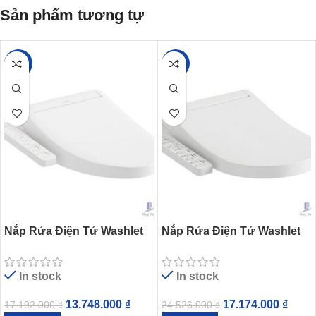
Sản phẩm tương tự
-20%
-30%
Nắp Rửa Điện Tử Washlet
Nắp Rửa Điện Tử Washlet
TOTO TCF23410AAA (W16)
TOTO TCF33320GAA S2
C2
Chữ D
In stock
In stock
13.748.000
₫
17.174.000
₫
17.192.000
₫
24.526.000
₫