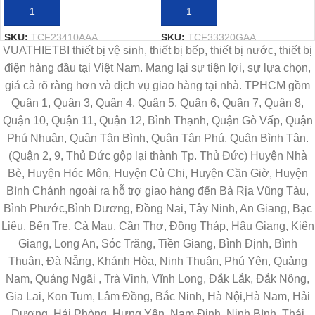
THÊM VÀO GIỎ HÀNG
THÊM VÀO GIỎ HÀNG
SKU:
TCF23410AAA
SKU:
TCF33320GAA
VUATHIETBI thiết bị vệ sinh, thiết bị bếp, thiết bị nước, thiết bị
điện hàng đầu tại Việt Nam. Mang lại sự tiện lợi, sự lựa chọn,
giá cả rõ ràng hơn và dịch vụ giao hàng tại nhà. TPHCM gồm
Quận 1, Quận 3, Quận 4, Quận 5, Quận 6, Quận 7, Quận 8,
Quận 10, Quận 11, Quận 12, Bình Thạnh, Quận Gò Vấp, Quận
Phú Nhuận, Quận Tân Bình, Quận Tân Phú, Quận Bình Tân.
(Quận 2, 9, Thủ Đức gộp lại thành Tp. Thủ Đức) Huyện Nhà
Bè, Huyện Hóc Môn, Huyện Củ Chi, Huyện Cần Giờ, Huyện
Bình Chánh ngoài ra hỗ trợ giao hàng đến Bà Rịa Vũng Tàu,
Bình Phước,Bình Dương, Đồng Nai, Tây Ninh, An Giang, Bạc
Liêu, Bến Tre, Cà Mau, Cần Thơ, Đồng Tháp, Hậu Giang, Kiên
Giang, Long An, Sóc Trăng, Tiền Giang, Bình Định, Bình
Thuận, Đà Nẵng, Khánh Hòa, Ninh Thuận, Phú Yên, Quảng
Nam, Quảng Ngãi , Trà Vinh, Vĩnh Long, Đắk Lắk, Đắk Nông,
Gia Lai, Kon Tum, Lâm Đồng, Bắc Ninh, Hà Nội,Hà Nam, Hải
Dương, Hải Phòng, Hưng Yên, Nam Định, Ninh Bình, Thái