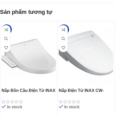
Sản phẩm tương tự
-45%
-33%
Nắp Bồn Cầu Điện Tử INAX
Nắp Điện Tử INAX CW-
CW-H17VN (CWH17VN)
KA22AVN (CWKA22AVN)
Shower Toilet
Bảng Điều Khiển Từ Xa
In stock
In stock