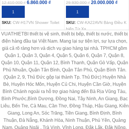
6.860.000
₫
20.000.000
₫
12.410.000
₫
29.930.000
₫
THÊM VÀO GIỎ HÀNG
THÊM VÀO GIỎ HÀNG
SKU:
CW-H17VN Shower Toilet
SKU:
CW-KA22AVN Bảng Điều K
hiển Từ Xa
VUATHIETBI thiết bị vệ sinh, thiết bị bếp, thiết bị nước, thiết bị
điện hàng đầu tại Việt Nam. Mang lại sự tiện lợi, sự lựa chọn,
giá cả rõ ràng hơn và dịch vụ giao hàng tại nhà. TPHCM gồm
Quận 1, Quận 3, Quận 4, Quận 5, Quận 6, Quận 7, Quận 8,
Quận 10, Quận 11, Quận 12, Bình Thạnh, Quận Gò Vấp, Quận
Phú Nhuận, Quận Tân Bình, Quận Tân Phú, Quận Bình Tân.
(Quận 2, 9, Thủ Đức gộp lại thành Tp. Thủ Đức) Huyện Nhà
Bè, Huyện Hóc Môn, Huyện Củ Chi, Huyện Cần Giờ, Huyện
Bình Chánh ngoài ra hỗ trợ giao hàng đến Bà Rịa Vũng Tàu,
Bình Phước,Bình Dương, Đồng Nai, Tây Ninh, An Giang, Bạc
Liêu, Bến Tre, Cà Mau, Cần Thơ, Đồng Tháp, Hậu Giang, Kiên
Giang, Long An, Sóc Trăng, Tiền Giang, Bình Định, Bình
Thuận, Đà Nẵng, Khánh Hòa, Ninh Thuận, Phú Yên, Quảng
Nam, Quảng Ngãi , Trà Vinh, Vĩnh Long, Đắk Lắk, Đắk Nông,