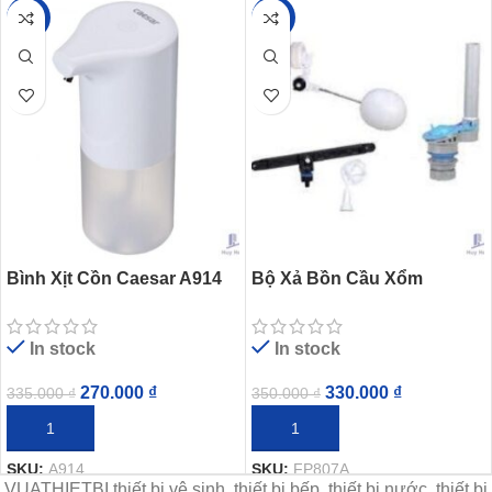
-19%
-6%
Bình Xịt Cồn Caesar A914
Bộ Xả Bồn Cầu Xổm
Tự Động Dùng PIN
Caesar FP807A (CS1230)
In stock
In stock
270.000
₫
330.000
₫
335.000
₫
350.000
₫
THÊM VÀO GIỎ HÀNG
THÊM VÀO GIỎ HÀNG
SKU:
A914
SKU:
FP807A
VUATHIETBI thiết bị vệ sinh, thiết bị bếp, thiết bị nước, thiết bị