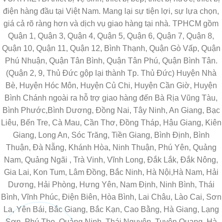
điện hàng đầu tại Việt Nam. Mang lại sự tiện lợi, sự lựa chọn,
giá cả rõ ràng hơn và dịch vụ giao hàng tại nhà. TPHCM gồm
Quận 1, Quận 3, Quận 4, Quận 5, Quận 6, Quận 7, Quận 8,
Quận 10, Quận 11, Quận 12, Bình Thạnh, Quận Gò Vấp, Quận
Phú Nhuận, Quận Tân Bình, Quận Tân Phú, Quận Bình Tân.
(Quận 2, 9, Thủ Đức gộp lại thành Tp. Thủ Đức) Huyện Nhà
Bè, Huyện Hóc Môn, Huyện Củ Chi, Huyện Cần Giờ, Huyện
Bình Chánh ngoài ra hỗ trợ giao hàng đến Bà Rịa Vũng Tàu,
Bình Phước,Bình Dương, Đồng Nai, Tây Ninh, An Giang, Bạc
Liêu, Bến Tre, Cà Mau, Cần Thơ, Đồng Tháp, Hậu Giang, Kiên
Giang, Long An, Sóc Trăng, Tiền Giang, Bình Định, Bình
Thuận, Đà Nẵng, Khánh Hòa, Ninh Thuận, Phú Yên, Quảng
Nam, Quảng Ngãi , Trà Vinh, Vĩnh Long, Đắk Lắk, Đắk Nông,
Gia Lai, Kon Tum, Lâm Đồng, Bắc Ninh, Hà Nội,Hà Nam, Hải
Dương, Hải Phòng, Hưng Yên, Nam Định, Ninh Bình, Thái
Bình, Vĩnh Phúc, Điện Biên, Hòa Bình, Lai Châu, Lào Cai, Sơn
La, Yên Bái, Bắc Giang, Bắc Kạn, Cao Bằng, Hà Giang, Lạng
Sơn, Phú Thọ, Quảng Ninh, Thái Nguyên, Tuyên Quang, Hà