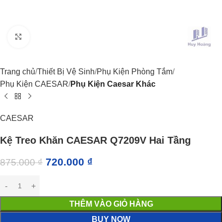
Click to enlarge
Trang chủ
Thiết Bị Vệ Sinh
Phụ Kiện Phòng Tắm
Phụ Kiện CAESAR
Phụ Kiện Caesar Khác
CAESAR
Kệ Treo Khăn CAESAR Q7209V Hai Tầng
720.000
₫
875.000
₫
THÊM VÀO GIỎ HÀNG
BUY NOW