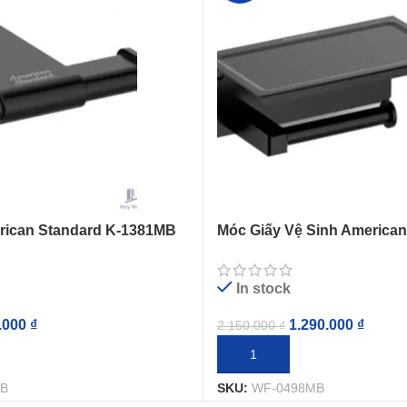
rican Standard K-1381MB
Móc Giấy Vệ Sinh American
ution Màu Đen
WF-0498MB Concept Vuôn
In stock
.000
₫
1.290.000
₫
2.150.000
₫
IỎ HÀNG
THÊM VÀO GIỎ HÀNG
MB
SKU:
WF-0498MB