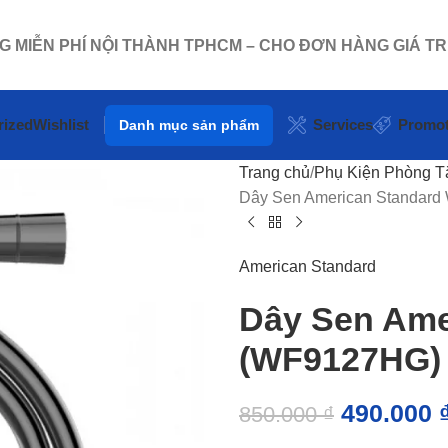
NG MIỄN PHÍ NỘI THÀNH TPHCM – CHO ĐƠN HÀNG GIÁ TR
rized
Wishlist
Services
Promot
Danh mục sản phẩm
Trang chủ
Phụ Kiện Phòng 
Dây Sen American Standar
American Standard
Dây Sen Ame
(WF9127HG) 
490.000
850.000
₫