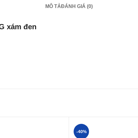
MÔ TẢ
ĐÁNH GIÁ (0)
HG xám đen
-40%