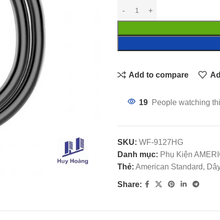
Add to compare
Ad
19
People watching th
SKU:
WF-9127HG
Danh mục:
Phụ Kiện AMER
Thẻ:
American Standard, Dâ
Share: