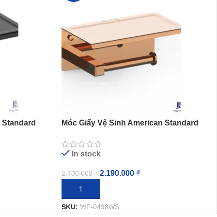
 Standard
Móc Giấy Vệ Sinh American Standard
g Màu Đen
WF-0498WS Concept Vuông Màu Vàng
Hồng
In stock
2.190.000
₫
2.700.000
₫
THÊM VÀO GIỎ HÀNG
SKU:
WF-0498WS