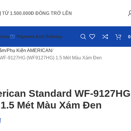
Ị TỪ 1.500.000Đ ĐỒNG TRỞ LÊN
ions
Payment And Delivery
Tắm
Phụ Kiện AMERICAN
d WF-9127HG (WF9127HG) 1.5 Mét Màu Xám Đen
rican Standard WF-9127HG
1.5 Mét Màu Xám Đen
₫