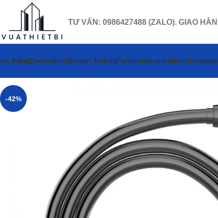
TƯ VẤN: 0986427488 (ZALO). GIAO HÀ
ửa Hàng
Decoration
Design Trends
Furniture
Inspiration
Uncatego
-42%