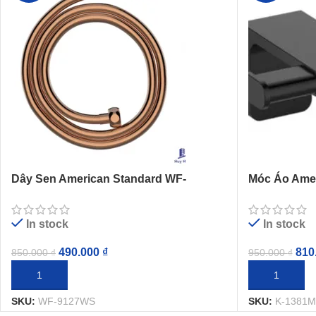
Dây Sen American Standard WF-
Móc Áo Ame
9127WS (WF9127WS) 1.5 Mét Màu Vàng
Acacia Evol
Hồng
In stock
In stock
490.000
₫
810
850.000
₫
950.000
₫
THÊM VÀO GIỎ HÀNG
THÊM VÀO G
SKU:
WF-9127WS
SKU:
K-1381