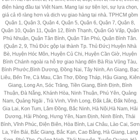
điện hàng đầu tại Việt Nam. Mang lại sự tiện lợi, sự lựa chọn,
giá cả rõ ràng hơn và dịch vụ giao hàng tại nhà. TPHCM gồm
Quận 1, Quận 3, Quận 4, Quận 5, Quận 6, Quận 7, Quận 8,
Quận 10, Quận 11, Quận 12, Bình Thạnh, Quận Gò Vấp, Quận
Phú Nhuận, Quận Tân Bình, Quận Tân Phú, Quận Bình Tân.
(Quận 2, 9, Thủ Đức gộp lại thành Tp. Thủ Đức) Huyện Nhà
Bè, Huyện Hóc Môn, Huyện Củ Chi, Huyện Cần Giờ, Huyện
Bình Chánh ngoài ra hỗ trợ giao hàng đến Bà Rịa Vũng Tàu,
Bình Phước,Bình Dương, Đồng Nai, Tây Ninh, An Giang, Bạc
Liêu, Bến Tre, Cà Mau, Cần Thơ, Đồng Tháp, Hậu Giang, Kiên
Giang, Long An, Sóc Trăng, Tiền Giang, Bình Định, Bình
Thuận, Đà Nẵng, Khánh Hòa, Ninh Thuận, Phú Yên, Quảng
Nam, Quảng Ngãi , Trà Vinh, Vĩnh Long, Đắk Lắk, Đắk Nông,
Gia Lai, Kon Tum, Lâm Đồng, Bắc Ninh, Hà Nội,Hà Nam, Hải
Dương, Hải Phòng, Hưng Yên, Nam Định, Ninh Bình, Thái
Bình, Vĩnh Phúc, Điện Biên, Hòa Bình, Lai Châu, Lào Cai, Sơn
La, Yên Bái, Bắc Giang, Bắc Kạn, Cao Bằng, Hà Giang, Lạng
Sơn, Phú Thọ, Quảng Ninh, Thái Nguyên, Tuyên Quang, Hà