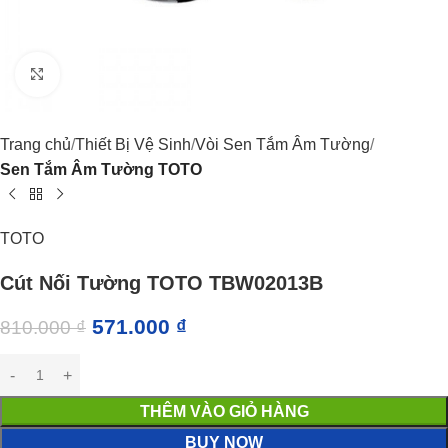
Click to enlarge
Trang chủ
Thiết Bị Vệ Sinh
Vòi Sen Tắm Âm Tường
Sen Tắm Âm Tường TOTO
TOTO
Cút Nối Tường TOTO TBW02013B
571.000
₫
810.000
₫
THÊM VÀO GIỎ HÀNG
BUY NOW