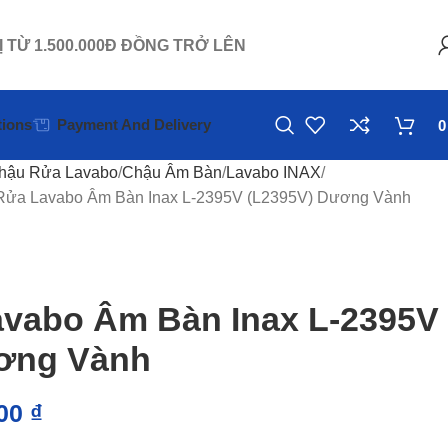
Ị TỪ 1.500.000Đ ĐỒNG TRỞ LÊN
ions
Payment And Delivery
hậu Rửa Lavabo
Chậu Âm Bàn
Lavabo INAX
Rửa Lavabo Âm Bàn Inax L-2395V (L2395V) Dương Vành
vabo Âm Bàn Inax L-2395V
ơng Vành
000
₫