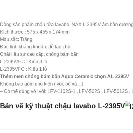
Dòng sản phẩm chậu rửa lavabo INAX L-2395V âm bàn dương và
Kích thước : 575 x 455 x 174 mm
Màu sắc: Trắng
Đặc tính kháng khuẩn, dễ lau chùi
Chất liệu sứ cao cấp, chống bám bẩn
L-2395VEC : Kiểu 3 lỗ
L-2395VFC : Kiểu 1 lỗ
Thêm men chóng bám bẩn Aqua Ceramic chọn AL-2395V
Không bao gồm phụ kiện ( vòi, bộ xả…)
– Có thể dùng với vòi: LFV-1102S-1 , LFV-502S , LFV-5012S 
Bản vẽ kỹ thuật chậu lavabo L-2395V