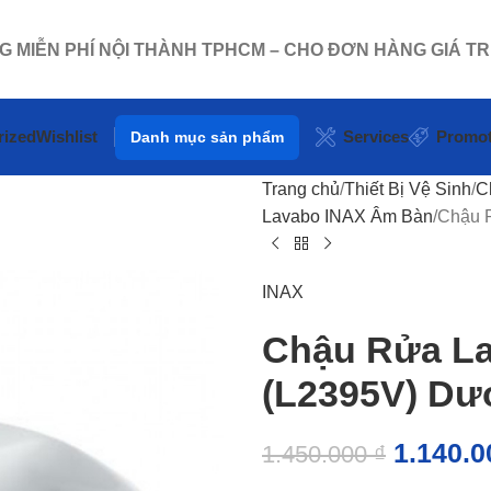
NG MIỄN PHÍ NỘI THÀNH TPHCM – CHO ĐƠN HÀNG GIÁ TR
rized
Wishlist
Services
Promot
Danh mục sản phẩm
Trang chủ
Thiết Bị Vệ Sinh
C
Lavabo INAX Âm Bàn
Chậu 
INAX
Chậu Rửa La
(L2395V) Dư
1.140.
1.450.000
₫