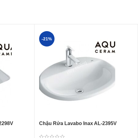
-21%
2298V
Chậu Rửa Lavabo Inax AL-2395V
ramic
(AL2395V) Dương Vành Aqua Ceramic