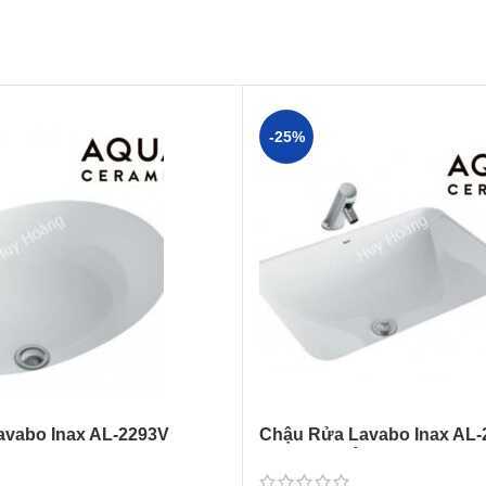
-25%
vabo Inax AL-2293V
Chậu Rửa Lavabo Inax AL-
Âm Bàn Aqua Ceramic
(AL2298V) Âm Bàn AquaCe