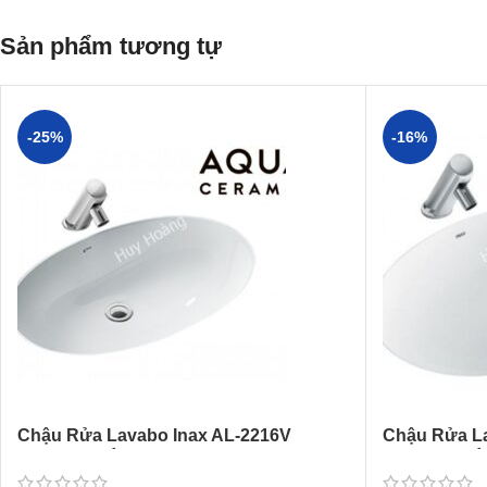
Sản phẩm tương tự
-25%
-16%
Chậu Rửa Lavabo Inax AL-2216V
Chậu Rửa La
(AL2216V) Âm Bàn AquaCeramic
(AL2293V) 