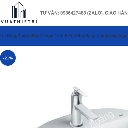
TƯ VẤN: 0986427488 (ZALO). GIAO HÀ
ửa Hàng
Decoration
Design Trends
Furniture
Inspiration
Uncatego
-21%