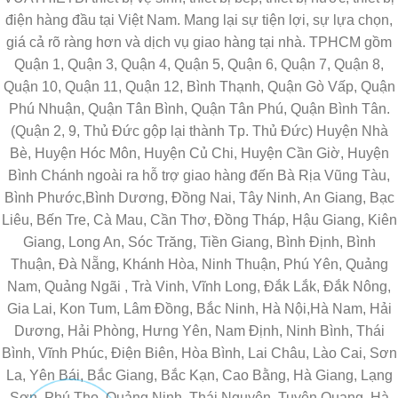
điện hàng đầu tại Việt Nam. Mang lại sự tiện lợi, sự lựa chọn,
giá cả rõ ràng hơn và dịch vụ giao hàng tại nhà. TPHCM gồm
Quận 1, Quận 3, Quận 4, Quận 5, Quận 6, Quận 7, Quận 8,
Quận 10, Quận 11, Quận 12, Bình Thạnh, Quận Gò Vấp, Quận
Phú Nhuận, Quận Tân Bình, Quận Tân Phú, Quận Bình Tân.
(Quận 2, 9, Thủ Đức gộp lại thành Tp. Thủ Đức) Huyện Nhà
Bè, Huyện Hóc Môn, Huyện Củ Chi, Huyện Cần Giờ, Huyện
Bình Chánh ngoài ra hỗ trợ giao hàng đến Bà Rịa Vũng Tàu,
Bình Phước,Bình Dương, Đồng Nai, Tây Ninh, An Giang, Bạc
Liêu, Bến Tre, Cà Mau, Cần Thơ, Đồng Tháp, Hậu Giang, Kiên
Giang, Long An, Sóc Trăng, Tiền Giang, Bình Định, Bình
Thuận, Đà Nẵng, Khánh Hòa, Ninh Thuận, Phú Yên, Quảng
Nam, Quảng Ngãi , Trà Vinh, Vĩnh Long, Đắk Lắk, Đắk Nông,
Gia Lai, Kon Tum, Lâm Đồng, Bắc Ninh, Hà Nội,Hà Nam, Hải
Dương, Hải Phòng, Hưng Yên, Nam Định, Ninh Bình, Thái
Bình, Vĩnh Phúc, Điện Biên, Hòa Bình, Lai Châu, Lào Cai, Sơn
La, Yên Bái, Bắc Giang, Bắc Kạn, Cao Bằng, Hà Giang, Lạng
Sơn, Phú Thọ, Quảng Ninh, Thái Nguyên, Tuyên Quang, Hà