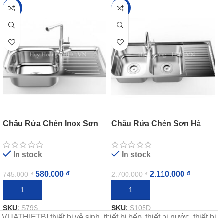
-22%
-22%
Chậu Rửa Chén Inox Sơn
Chậu Rửa Chén Sơn Hà
Hà S79S 1 Hộc 1 Cánh
S105D Inox 304 2 Hộc 1
Cánh
In stock
In stock
580.000
₫
2.110.000
₫
745.000
₫
2.700.000
₫
THÊM VÀO GIỎ HÀNG
THÊM VÀO GIỎ HÀNG
SKU:
S79S
SKU:
S105D
VUATHIETBI thiết bị vệ sinh, thiết bị bếp, thiết bị nước, thiết bị