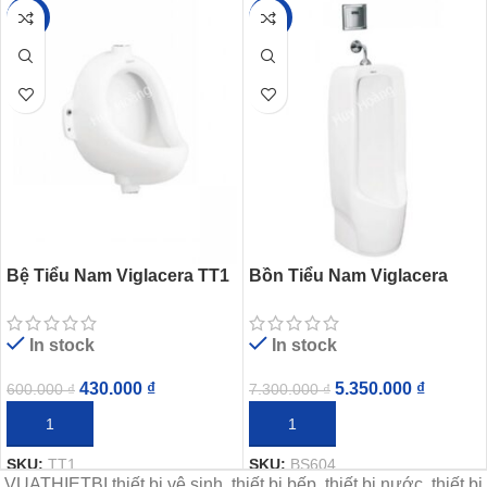
-28%
-27%
Bệ Tiểu Nam Viglacera TT1
Bồn Tiểu Nam Viglacera
(BS601) Treo Tường
BS604 Đặt Sàn
In stock
In stock
430.000
₫
5.350.000
₫
600.000
₫
7.300.000
₫
THÊM VÀO GIỎ HÀNG
THÊM VÀO GIỎ HÀNG
SKU:
TT1
SKU:
BS604
VUATHIETBI thiết bị vệ sinh, thiết bị bếp, thiết bị nước, thiết bị