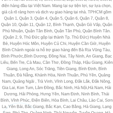
điện hàng đầu tại Việt Nam. Mang lại sự tiện lợi, sự lựa chọn,
giá cả rõ ràng hơn và dịch vụ giao hàng tại nhà. TPHCM gồm
Quận 1, Quận 3, Quận 4, Quận 5, Quận 6, Quận 7, Quận 8,
Quận 10, Quận 11, Quận 12, Bình Thạnh, Quận Gò Vấp, Quận
Phú Nhuận, Quận Tân Bình, Quận Tân Phú, Quận Bình Tân.
(Quận 2, 9, Thủ Đức gộp lại thành Tp. Thủ Đức) Huyện Nhà
Bè, Huyện Hóc Môn, Huyện Củ Chi, Huyện Cần Giờ, Huyện
Bình Chánh ngoài ra hỗ trợ giao hàng đến Bà Rịa Vũng Tàu,
Bình Phước,Bình Dương, Đồng Nai, Tây Ninh, An Giang, Bạc
Liêu, Bến Tre, Cà Mau, Cần Thơ, Đồng Tháp, Hậu Giang, Kiên
Giang, Long An, Sóc Trăng, Tiền Giang, Bình Định, Bình
Thuận, Đà Nẵng, Khánh Hòa, Ninh Thuận, Phú Yên, Quảng
Nam, Quảng Ngãi , Trà Vinh, Vĩnh Long, Đắk Lắk, Đắk Nông,
Gia Lai, Kon Tum, Lâm Đồng, Bắc Ninh, Hà Nội,Hà Nam, Hải
Dương, Hải Phòng, Hưng Yên, Nam Định, Ninh Bình, Thái
Bình, Vĩnh Phúc, Điện Biên, Hòa Bình, Lai Châu, Lào Cai, Sơn
La, Yên Bái, Bắc Giang, Bắc Kạn, Cao Bằng, Hà Giang, Lạng
Sơn, Phú Thọ, Quảng Ninh, Thái Nguyên, Tuyên Quang, Hà