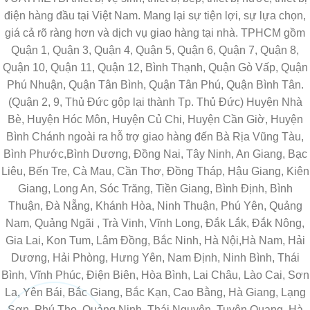
điện hàng đầu tại Việt Nam. Mang lại sự tiện lợi, sự lựa chọn,
giá cả rõ ràng hơn và dịch vụ giao hàng tại nhà. TPHCM gồm
Quận 1, Quận 3, Quận 4, Quận 5, Quận 6, Quận 7, Quận 8,
Quận 10, Quận 11, Quận 12, Bình Thạnh, Quận Gò Vấp, Quận
Phú Nhuận, Quận Tân Bình, Quận Tân Phú, Quận Bình Tân.
(Quận 2, 9, Thủ Đức gộp lại thành Tp. Thủ Đức) Huyện Nhà
Bè, Huyện Hóc Môn, Huyện Củ Chi, Huyện Cần Giờ, Huyện
Bình Chánh ngoài ra hỗ trợ giao hàng đến Bà Rịa Vũng Tàu,
Bình Phước,Bình Dương, Đồng Nai, Tây Ninh, An Giang, Bạc
Liêu, Bến Tre, Cà Mau, Cần Thơ, Đồng Tháp, Hậu Giang, Kiên
Giang, Long An, Sóc Trăng, Tiền Giang, Bình Định, Bình
Thuận, Đà Nẵng, Khánh Hòa, Ninh Thuận, Phú Yên, Quảng
Nam, Quảng Ngãi , Trà Vinh, Vĩnh Long, Đắk Lắk, Đắk Nông,
Gia Lai, Kon Tum, Lâm Đồng, Bắc Ninh, Hà Nội,Hà Nam, Hải
Dương, Hải Phòng, Hưng Yên, Nam Định, Ninh Bình, Thái
Bình, Vĩnh Phúc, Điện Biên, Hòa Bình, Lai Châu, Lào Cai, Sơn
La, Yên Bái, Bắc Giang, Bắc Kạn, Cao Bằng, Hà Giang, Lạng
Sơn, Phú Thọ, Quảng Ninh, Thái Nguyên, Tuyên Quang, Hà