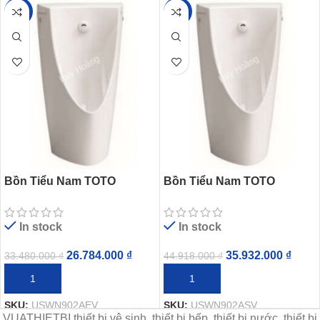
-20%
-20%
Bồn Tiểu Nam TOTO
Bồn Tiểu Nam TOTO
USWN902AEV#XW Cảm
USWN902ASV#XW Cảm
Ứng Điện 220V
Ứng Dùng Điện Ewater+
In stock
In stock
26.784.000
₫
35.932.000
₫
33.480.000
₫
44.918.000
₫
THÊM VÀO GIỎ HÀNG
THÊM VÀO GIỎ HÀNG
SKU:
USWN902AEV
SKU:
USWN902ASV
VUATHIETBI thiết bị vệ sinh, thiết bị bếp, thiết bị nước, thiết bị