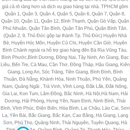
giá cả rõ ràng hơn và dịch vụ giao hàng tại nhà. TPHCM gồm
Quận 1, Quận 3, Quận 4, Quận 5, Quận 6, Quận 7, Quận 8,
Quận 10, Quận 11, Quận 12, Bình Thạnh, Quận Gò Vấp, Quận
Phú Nhuận, Quận Tân Bình, Quận Tân Phú, Quận Bình Tân.
(Quận 2, 9, Thủ Đức gộp lại thành Tp. Thủ Đức) Huyện Nhà
Bè, Huyện Hóc Môn, Huyện Củ Chi, Huyện Cần Giờ, Huyện
Bình Chánh ngoài ra hỗ trợ giao hàng đến Bà Rịa Vũng Tàu,
Bình Phước,Bình Dương, Đồng Nai, Tây Ninh, An Giang, Bạc
Liêu, Bến Tre, Cà Mau, Cần Thơ, Đồng Tháp, Hậu Giang, Kiên
Giang, Long An, Sóc Trăng, Tiền Giang, Bình Định, Bình
Thuận, Đà Nẵng, Khánh Hòa, Ninh Thuận, Phú Yên, Quảng
Nam, Quảng Ngãi , Trà Vinh, Vĩnh Long, Đắk Lắk, Đắk Nông,
Gia Lai, Kon Tum, Lâm Đồng, Bắc Ninh, Hà Nội,Hà Nam, Hải
Dương, Hải Phòng, Hưng Yên, Nam Định, Ninh Bình, Thái
Bình, Vĩnh Phúc, Điện Biên, Hòa Bình, Lai Châu, Lào Cai, Sơn
La, Yên Bái, Bắc Giang, Bắc Kạn, Cao Bằng, Hà Giang, Lạng
Sơn, Phú Thọ, Quảng Ninh, Thái Nguyên, Tuyên Quang, Hà
Tĩnh, Nghệ An, Quảng Bình, Quảng Trị, Thanh Hóa, Thừa