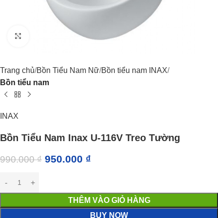
Click to enlarge
Trang chủ
Bồn Tiểu Nam Nữ
Bồn tiểu nam INAX
Bồn tiểu nam
INAX
Bồn Tiểu Nam Inax U-116V Treo Tường
950.000
₫
990.000
₫
THÊM VÀO GIỎ HÀNG
BUY NOW