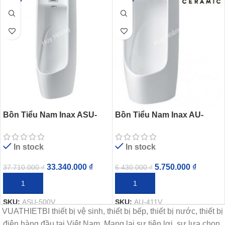
Bồn Tiểu Nam Inax ASU-
Bồn Tiểu Nam Inax AU-
500V Cảm Ứng Tự Động
411V Treo Tường
AquaCeramic
In stock
In stock
33.340.000
₫
5.750.000
₫
37.710.000
₫
6.430.000
₫
THÊM VÀO GIỎ HÀNG
THÊM VÀO GIỎ HÀNG
SKU:
ASU-500V
SKU:
AU-411V
VUATHIETBI thiết bị vệ sinh, thiết bị bếp, thiết bị nước, thiết bị
điện hàng đầu tại Việt Nam. Mang lại sự tiện lợi, sự lựa chọn,