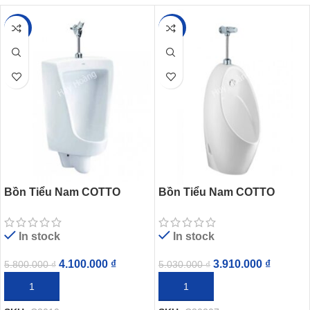
-29%
-22%
Bồn Tiểu Nam COTTO
Bồn Tiểu Nam COTTO
C3010 Marshal Treo Tường
C30207 Treo Tường
In stock
In stock
4.100.000
₫
3.910.000
₫
5.800.000
₫
5.030.000
₫
THÊM VÀO GIỎ HÀNG
THÊM VÀO GIỎ HÀNG