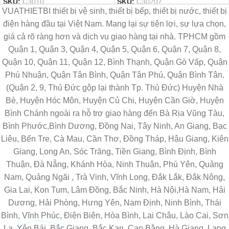
SKU:
C3010
SKU:
C30207
VUATHIETBI thiết bị vệ sinh, thiết bị bếp, thiết bị nước, thiết bị
điện hàng đầu tại Việt Nam. Mang lại sự tiện lợi, sự lựa chọn,
giá cả rõ ràng hơn và dịch vụ giao hàng tại nhà. TPHCM gồm
Quận 1, Quận 3, Quận 4, Quận 5, Quận 6, Quận 7, Quận 8,
Quận 10, Quận 11, Quận 12, Bình Thạnh, Quận Gò Vấp, Quận
Phú Nhuận, Quận Tân Bình, Quận Tân Phú, Quận Bình Tân.
(Quận 2, 9, Thủ Đức gộp lại thành Tp. Thủ Đức) Huyện Nhà
Bè, Huyện Hóc Môn, Huyện Củ Chi, Huyện Cần Giờ, Huyện
Bình Chánh ngoài ra hỗ trợ giao hàng đến Bà Rịa Vũng Tàu,
Bình Phước,Bình Dương, Đồng Nai, Tây Ninh, An Giang, Bạc
Liêu, Bến Tre, Cà Mau, Cần Thơ, Đồng Tháp, Hậu Giang, Kiên
Giang, Long An, Sóc Trăng, Tiền Giang, Bình Định, Bình
Thuận, Đà Nẵng, Khánh Hòa, Ninh Thuận, Phú Yên, Quảng
Nam, Quảng Ngãi , Trà Vinh, Vĩnh Long, Đắk Lắk, Đắk Nông,
Gia Lai, Kon Tum, Lâm Đồng, Bắc Ninh, Hà Nội,Hà Nam, Hải
Dương, Hải Phòng, Hưng Yên, Nam Định, Ninh Bình, Thái
Bình, Vĩnh Phúc, Điện Biên, Hòa Bình, Lai Châu, Lào Cai, Sơn
La, Yên Bái, Bắc Giang, Bắc Kạn, Cao Bằng, Hà Giang, Lạng