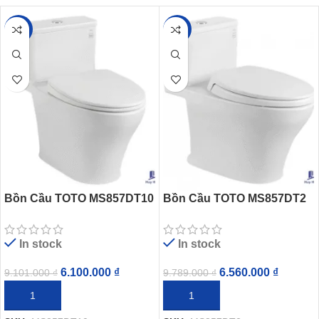
-33%
-33%
Bồn Cầu TOTO MS857DT10
Bồn Cầu TOTO MS857DT2
1 Khối Nắp TC395VS
1 Khối Nắp TC393VS
In stock
In stock
6.100.000
₫
6.560.000
₫
9.101.000
₫
9.789.000
₫
THÊM VÀO GIỎ HÀNG
THÊM VÀO GIỎ HÀNG