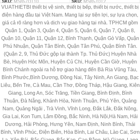
SKU:
MS857DT10
SKU:
MS857DT2
VUATHIETBI thiết bị vệ sinh, thiết bị bếp, thiết bị nước, thiết bị
điện hàng đầu tại Việt Nam. Mang lại sự tiện lợi, sự lựa chọn,
giá cả rõ ràng hơn và dịch vụ giao hàng tại nhà. TPHCM gồm
Quận 1, Quận 3, Quận 4, Quận 5, Quận 6, Quận 7, Quận 8,
Quận 10, Quận 11, Quận 12, Bình Thạnh, Quận Gò Vấp, Quận
Phú Nhuận, Quận Tân Bình, Quận Tân Phú, Quận Bình Tân.
(Quận 2, 9, Thủ Đức gộp lại thành Tp. Thủ Đức) Huyện Nhà
Bè, Huyện Hóc Môn, Huyện Củ Chi, Huyện Cần Giờ, Huyện
Bình Chánh ngoài ra hỗ trợ giao hàng đến Bà Rịa Vũng Tàu,
Bình Phước,Bình Dương, Đồng Nai, Tây Ninh, An Giang, Bạc
Liêu, Bến Tre, Cà Mau, Cần Thơ, Đồng Tháp, Hậu Giang, Kiên
Giang, Long An, Sóc Trăng, Tiền Giang, Bình Định, Bình
Thuận, Đà Nẵng, Khánh Hòa, Ninh Thuận, Phú Yên, Quảng
Nam, Quảng Ngãi , Trà Vinh, Vĩnh Long, Đắk Lắk, Đắk Nông,
Gia Lai, Kon Tum, Lâm Đồng, Bắc Ninh, Hà Nội,Hà Nam, Hải
Dương, Hải Phòng, Hưng Yên, Nam Định, Ninh Bình, Thái
Bình, Vĩnh Phúc, Điện Biên, Hòa Bình, Lai Châu, Lào Cai, Sơn
La, Yên Bái, Bắc Giang, Bắc Kạn, Cao Bằng, Hà Giang, Lạng