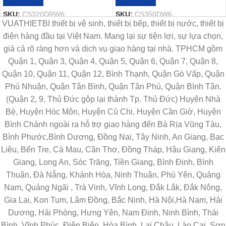
SKU:
CS320DRW6
SKU:
CS350DW6
VUATHIETBI thiết bị vệ sinh, thiết bị bếp, thiết bị nước, thiết bị
điện hàng đầu tại Việt Nam. Mang lại sự tiện lợi, sự lựa chọn,
giá cả rõ ràng hơn và dịch vụ giao hàng tại nhà. TPHCM gồm
Quận 1, Quận 3, Quận 4, Quận 5, Quận 6, Quận 7, Quận 8,
Quận 10, Quận 11, Quận 12, Bình Thạnh, Quận Gò Vấp, Quận
Phú Nhuận, Quận Tân Bình, Quận Tân Phú, Quận Bình Tân.
(Quận 2, 9, Thủ Đức gộp lại thành Tp. Thủ Đức) Huyện Nhà
Bè, Huyện Hóc Môn, Huyện Củ Chi, Huyện Cần Giờ, Huyện
Bình Chánh ngoài ra hỗ trợ giao hàng đến Bà Rịa Vũng Tàu,
Bình Phước,Bình Dương, Đồng Nai, Tây Ninh, An Giang, Bạc
Liêu, Bến Tre, Cà Mau, Cần Thơ, Đồng Tháp, Hậu Giang, Kiên
Giang, Long An, Sóc Trăng, Tiền Giang, Bình Định, Bình
Thuận, Đà Nẵng, Khánh Hòa, Ninh Thuận, Phú Yên, Quảng
Nam, Quảng Ngãi , Trà Vinh, Vĩnh Long, Đắk Lắk, Đắk Nông,
Gia Lai, Kon Tum, Lâm Đồng, Bắc Ninh, Hà Nội,Hà Nam, Hải
Dương, Hải Phòng, Hưng Yên, Nam Định, Ninh Bình, Thái
Bình, Vĩnh Phúc, Điện Biên, Hòa Bình, Lai Châu, Lào Cai, Sơn