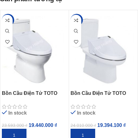
-18%
-19%
Bồn Cầu Điện Tử TOTO
Bồn Cầu Điện Tử TOTO
CS320DRW6 Nắp Rửa
CS350DW6 Nắp Rửa
Washlet
Washlet
In stock
In stock
19.440.000
₫
19.394.100
₫
23.593.000
₫
24.010.000
₫
THÊM VÀO GIỎ HÀNG
THÊM VÀO GIỎ HÀNG