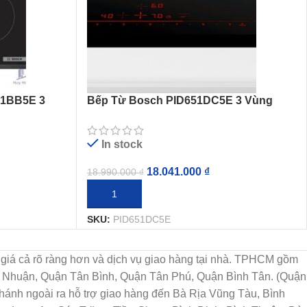
1BB5E 3
Bếp Từ Bosch PID651DC5E 3 Vùng
Nấu Từ Serie 8
In stock
18.041.000
₫
18.990.000
₫
THÊM VÀO GIỎ HÀNG
SKU:
PID651DC5E
họn, giá cả rõ ràng hơn và dịch vụ giao hàng tại nhà. TPHCM gồm
ú Nhuận, Quận Tân Bình, Quận Tân Phú, Quận Bình Tân. (Quận
ánh ngoài ra hỗ trợ giao hàng đến Bà Rịa Vũng Tàu, Bình