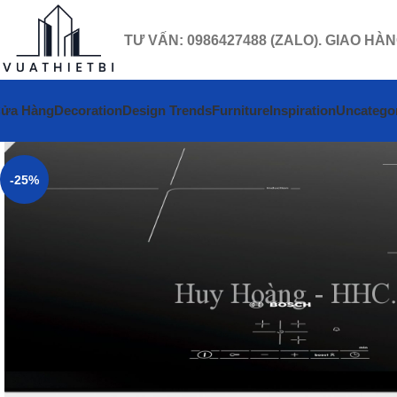
TƯ VẤN: 0986427488 (ZALO). GIAO HÀ
ửa Hàng
Decoration
Design Trends
Furniture
Inspiration
Uncatego
-25%