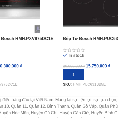
ừ Bosch HMH.PXV975DC1E
Bếp Từ Bosch HMH.PUC63
Từ Serie 8
Vùng Nấu Từ Serie 4
In stock
0.300.000
₫
15.750.000
₫
20.990.000
₫
IỎ HÀNG
THÊM VÀO GIỎ HÀNG
V975DC1E
SKU:
HMH.PUC631BB5E
t bị điện hàng đầu tại Việt Nam. Mang lại sự tiện lợi, sự lựa c
uận 10, Quận 11, Quận 12, Bình Thạnh, Quận Gò Vấp, Quận Ph
 Huyện Hóc Môn, Huyện Củ Chi, Huyện Cần Giờ, Huyện Bình Ch