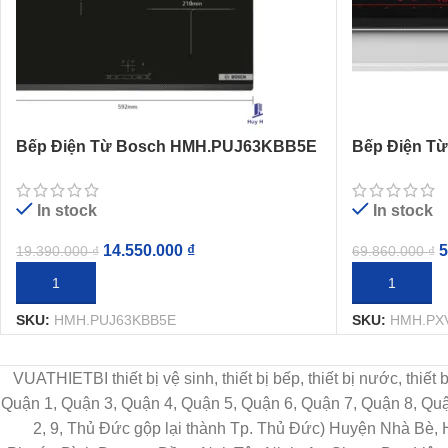
Bếp Điện Từ Bosch HMH.PUJ63KBB5E
Bếp Điện T
3 Vùng Nấu Từ Serie 4
5 Vùng Nấu 
In stock
In stock
14.550.000
₫
5
19.390.000
₫
69.860.000
₫
THÊM VÀO GIỎ HÀNG
THÊM VÀO G
SKU:
HMH.PUJ63KBB5E
SKU:
HMH.PX
VUATHIETBI thiết bị vệ sinh, thiết bị bếp, thiết bị nước, thiế
Quận 1, Quận 3, Quận 4, Quận 5, Quận 6, Quận 7, Quận 8, Q
2, 9, Thủ Đức gộp lại thành Tp. Thủ Đức) Huyện Nhà Bè,