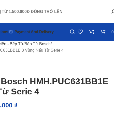
Ị TỪ 1.500.000Đ ĐỒNG TRỞ LÊN
ions
Payment And Delivery
iện - Bếp Từ
Bếp Từ Bosch
C631BB1E 3 Vùng Nấu Từ Serie 4
ừ Bosch HMH.PUC631BB1E
ừ Serie 4
0.000
₫