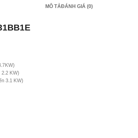
MÔ TẢ
ĐÁNH GIÁ (0)
31BB1E
 3.7KW)
n 2.2 KW)
đến 3.1 KW)