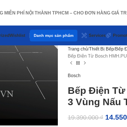
NG MIỄN PHÍ NỘI THÀNH TPHCM – CHO ĐƠN HÀNG GIÁ TR
rized
Wishlist
Services
Promot
Danh mục sản phẩm
Trang chủ
Thiết Bị Bếp
Bếp Đ
Bếp Điện Từ Bosch HMH.PU
Bosch
Bếp Điện T
3 Vùng Nấu T
14.55
19.390.000
₫