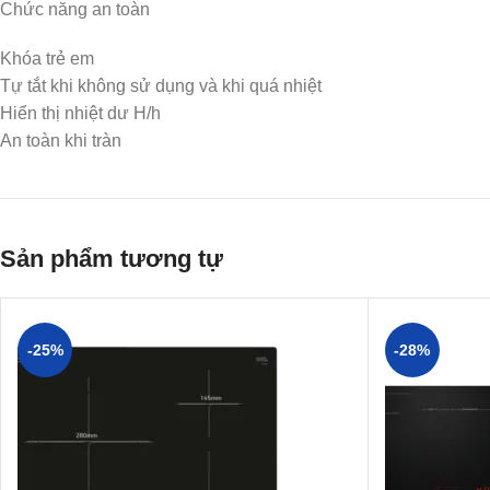
Chức năng an toàn
Khóa trẻ em
Tự tắt khi không sử dụng và khi quá nhiệt
Hiển thị nhiệt dư H/h
An toàn khi tràn
Sản phẩm tương tự
-25%
-28%