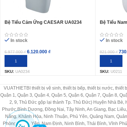
Bệ Tiểu Cảm Ứng CAESAR UA0234
Bệ Tiểu Na
Treo Tường
Tường
In stock
In stock
6.120.000
₫
730
6.977.000
₫
821.000
₫
THÊM VÀO GIỎ HÀNG
THÊM VÀO G
SKU:
UA0234
SKU:
U0211
VUATHIETBI thiết bị vệ sinh, thiết bị bếp, thiết bị nước, thiế
Quận 1, Quận 3, Quận 4, Quận 5, Quận 6, Quận 7, Quận 8, Q
2, 9, Thủ Đức gộp lại thành Tp. Thủ Đức) Huyện Nhà Bè,
Phước,Bình Dương, Đồng Nai, Tây Ninh, An Giang, Bạc Liêu, 
Nẵng, Khánh Hòa, Ninh Thuận, Phú Yên, Quảng Nam, Quảng 
Phòng, Hưng Yên, Nam Định, Ninh Bình, Thái Bình, Vĩnh Phú