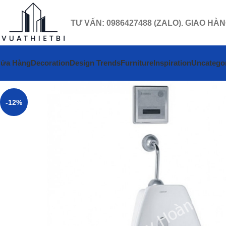
TƯ VẤN: 0986427488 (ZALO). GIAO HÀ
ửa Hàng
Decoration
Design Trends
Furniture
Inspiration
Uncatego
-12%