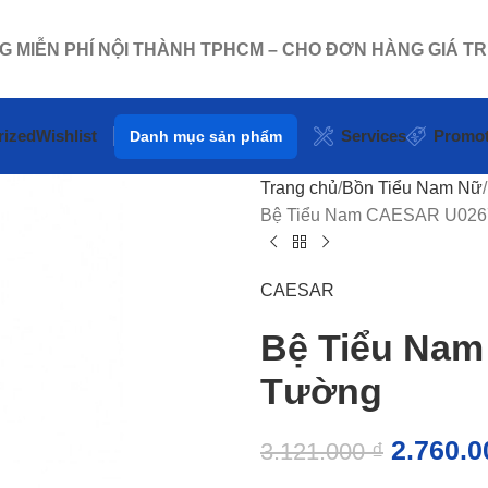
NG MIỄN PHÍ NỘI THÀNH TPHCM – CHO ĐƠN HÀNG GIÁ TR
rized
Wishlist
Services
Promot
Danh mục sản phẩm
Trang chủ
Bồn Tiểu Nam Nữ
Bệ Tiểu Nam CAESAR U026
CAESAR
Bệ Tiểu Nam
Tường
2.760.
3.121.000
₫