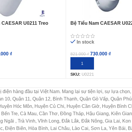
m CAESAR U0211 Treo
Bệ Tiểu Nam CAESAR U022
Tường
In stock
.000
₫
730.000
₫
821.000
₫
IỎ HÀNG
THÊM VÀO GIỎ HÀNG
SKU:
U0221
t bị điện hàng đầu tại Việt Nam. Mang lại sự tiện lợi, sự lựa c
uận 10, Quận 11, Quận 12, Bình Thạnh, Quận Gò Vấp, Quận Ph
 Huyện Hóc Môn, Huyện Củ Chi, Huyện Cần Giờ, Huyện Bình Ch
Bến Tre, Cà Mau, Cần Thơ, Đồng Tháp, Hậu Giang, Kiên Giang
Ngãi , Trà Vinh, Vĩnh Long, Đắk Lắk, Đắk Nông, Gia Lai, Ko
c, Điện Biên, Hòa Bình, Lai Châu, Lào Cai, Sơn La, Yên Bái, 