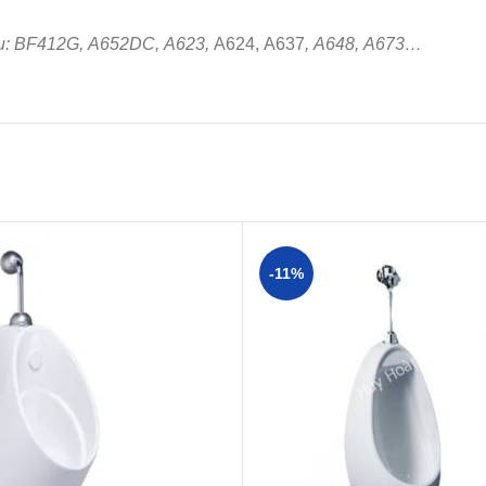
 sau: BF412G, A652DC, A623,
A624, A637
, A648, A673…
-11%