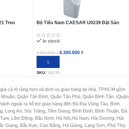
1 Treo
Bệ Tiểu Nam CAESAR U0239 Đặt Sàn
In stock
4.300.000
₫
4.903.000
₫
THÊM VÀO GIỎ HÀNG
SKU:
U0239
họn, giá cả rõ ràng hơn và dịch vụ giao hàng tại nhà. TPHCM gồm
ú Nhuận, Quận Tân Bình, Quận Tân Phú, Quận Bình Tân. (Quận
ánh ngoài ra hỗ trợ giao hàng đến Bà Rịa Vũng Tàu, Bình
, Long An, Sóc Trăng, Tiền Giang, Bình Định, Bình Thuận, Đà
n Tum, Lâm Đồng, Bắc Ninh, Hà Nội,Hà Nam, Hải Dương, Hải
Bắc Giang, Bắc Kạn, Cao Bằng, Hà Giang, Lạng Sơn, Phú Thọ,