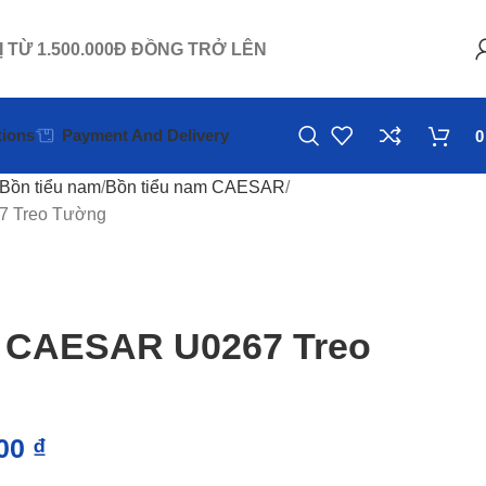
Ị TỪ 1.500.000Đ ĐỒNG TRỞ LÊN
ions
Payment And Delivery
Bồn tiểu nam
Bồn tiểu nam CAESAR
7 Treo Tường
 CAESAR U0267 Treo
000
₫