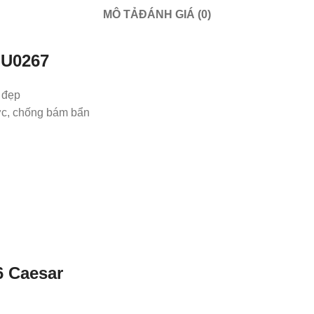
MÔ TẢ
ĐÁNH GIÁ (0)
r
U0267
 đẹp
ớc, chống bám bẩn
6
Caesar