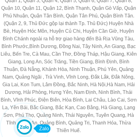
Quận 1, Quận 3, Quận 4, Quận 5, Quận 6, Quận 7, Quận 8,
Quận 10, Quận 11, Quận 12, Bình Thạnh, Quận Gò Vấp, Quận
Phú Nhuận, Quận Tân Bình, Quận Tân Phú, Quận Bình Tân.
(Quận 2, 9, Thủ Đức gộp lại thành Tp. Thủ Đức) Huyện Nhà
Bè, Huyện Hóc Môn, Huyện Củ Chi, Huyện Cần Giờ, Huyện
Bình Chánh ngoài ra hỗ trợ giao hàng đến Bà Rịa Vũng Tàu,
Bình Phước,Bình Dương, Đồng Nai, Tây Ninh, An Giang, Bạc
Liêu, Bến Tre, Cà Mau, Cần Thơ, Đồng Tháp, Hậu Giang, Kiên
Giang, Long An, Sóc Trăng, Tiền Giang, Bình Định, Bình
Thuận, Đà Nẵng, Khánh Hòa, Ninh Thuận, Phú Yên, Quảng
Nam, Quảng Ngãi , Trà Vinh, Vĩnh Long, Đắk Lắk, Đắk Nông,
Gia Lai, Kon Tum, Lâm Đồng, Bắc Ninh, Hà Nội,Hà Nam, Hải
Dương, Hải Phòng, Hưng Yên, Nam Định, Ninh Bình, Thái
Bình, Vĩnh Phúc, Điện Biên, Hòa Bình, Lai Châu, Lào Cai, Sơn
La, Yên Bái, Bắc Giang, Bắc Kạn, Cao Bằng, Hà Giang, Lạng
Sơn, Phú Thọ, Quảng Ninh, Thái Nguyên, Tuyên Quang, Hà
Tĩnh, Nghệ An, Quảng Bình, Quảng Trị, Thanh Hóa, Thừa
Zalo
Thiên Huế.