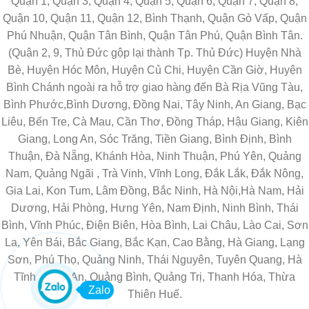
Quận 1, Quận 3, Quận 4, Quận 5, Quận 6, Quận 7, Quận 8,
Quận 10, Quận 11, Quận 12, Bình Thạnh, Quận Gò Vấp, Quận
Phú Nhuận, Quận Tân Bình, Quận Tân Phú, Quận Bình Tân.
(Quận 2, 9, Thủ Đức gộp lại thành Tp. Thủ Đức) Huyện Nhà
Bè, Huyện Hóc Môn, Huyện Củ Chi, Huyện Cần Giờ, Huyện
Bình Chánh ngoài ra hỗ trợ giao hàng đến Bà Rịa Vũng Tàu,
Bình Phước,Bình Dương, Đồng Nai, Tây Ninh, An Giang, Bạc
Liêu, Bến Tre, Cà Mau, Cần Thơ, Đồng Tháp, Hậu Giang, Kiên
Giang, Long An, Sóc Trăng, Tiền Giang, Bình Định, Bình
Thuận, Đà Nẵng, Khánh Hòa, Ninh Thuận, Phú Yên, Quảng
Nam, Quảng Ngãi , Trà Vinh, Vĩnh Long, Đắk Lắk, Đắk Nông,
Gia Lai, Kon Tum, Lâm Đồng, Bắc Ninh, Hà Nội,Hà Nam, Hải
Dương, Hải Phòng, Hưng Yên, Nam Định, Ninh Bình, Thái
Bình, Vĩnh Phúc, Điện Biên, Hòa Bình, Lai Châu, Lào Cai, Sơn
La, Yên Bái, Bắc Giang, Bắc Kạn, Cao Bằng, Hà Giang, Lạng
Sơn, Phú Thọ, Quảng Ninh, Thái Nguyên, Tuyên Quang, Hà
Tĩnh, Nghệ An, Quảng Bình, Quảng Trị, Thanh Hóa, Thừa
Zalo
Thiên Huế.