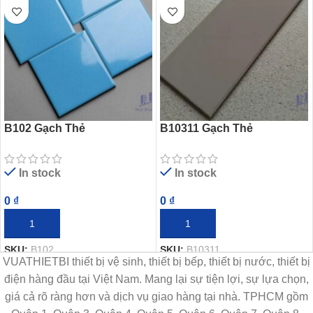
B102 Gạch Thẻ
B10311 Gạch Thẻ
In stock
In stock
0
₫
0
₫
THÊM VÀO GIỎ HÀNG
THÊM VÀO GIỎ HÀNG
SKU:
B102
SKU:
B10311
VUATHIETBI thiết bị vệ sinh, thiết bị bếp, thiết bị nước, thiết bị
điện hàng đầu tại Việt Nam. Mang lại sự tiện lợi, sự lựa chọn,
giá cả rõ ràng hơn và dịch vụ giao hàng tại nhà. TPHCM gồm